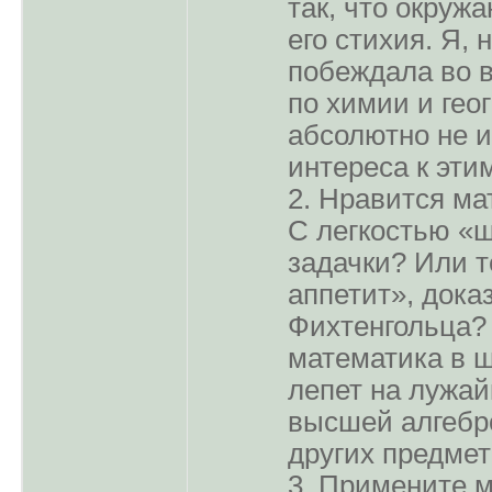
так, что окруж
его стихия. Я, 
побеждала во 
по химии и гео
абсолютно не 
интереса к эти
2. Нравится ма
С легкостью «
задачки? Или т
аппетит», дока
Фихтенгольца? 
математика в ш
лепет на лужай
высшей алгебро
других предмет
3. Примените м