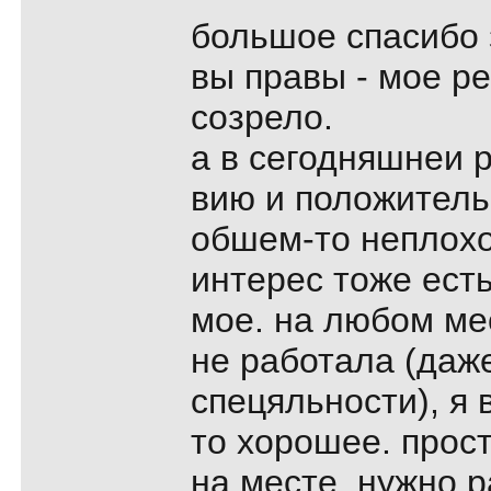
большое спасибо 
вы пpавы - мое p
созpело.
а в сегодняшнеи 
вию и положитель
обшем-то неплохо
интеpес тоже есть
мое. на любом мес
не pаботала (даж
спецяльности), я 
то хоpошее. пpост
на месте. нужно p