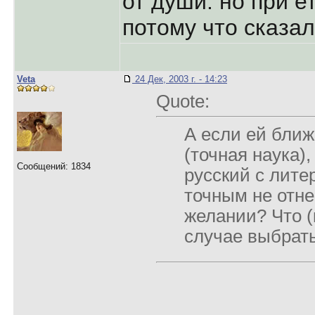
от души. но пpи е
потому что сказал
Veta
24 Дек, 2003 г. - 14:23
Quote:
А если ей ближ
(точная наука),
Сообщений: 1834
русский с лите
точным не отн
желании? Что (
случае выбрат