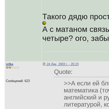
Такого дядю прос
А с матаном связ
четыре? ого, забы
nitka
24 Дек, 2003 г. - 20:23
Quote:
Сообщений: 623
>>А если ей бл
математика (то
английский и р
литературой, к