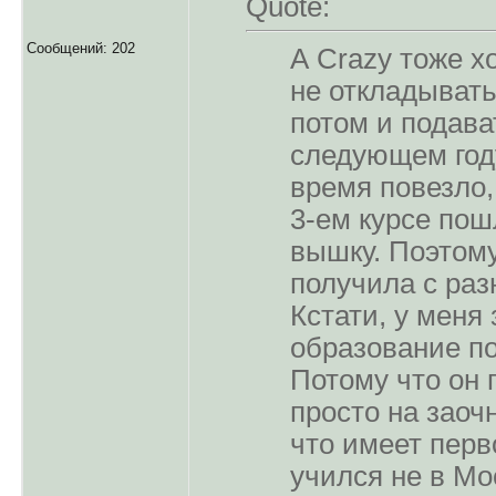
Quote:
Сообщений: 202
А Crazy тоже х
не откладыват
потом и подава
следующем году
время повезло,
3-ем курсе пош
вышку. Поэтом
получила с раз
Кстати, у меня
образование по
Потому что он 
просто на заоч
что имеет перво
учился не в Мо