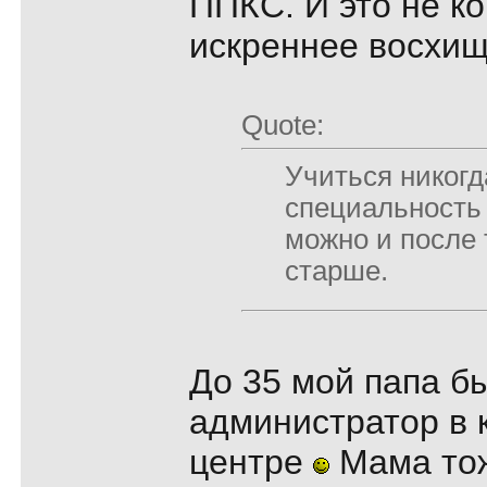
ППКС. И это не к
искреннее восхи
Quote:
Учиться никогд
специальность
можно и после 
старше.
До 35 мой папа б
администратор в
центре
Мама то