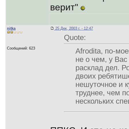
верит"
nitka
25 Дек, 2003 г. - 12:47
Quote:
Сообщений: 623
Afrodita, по-мо
не о чем, у Вас
расклад дел. Р
двоих ребятише
нешуточное и к
труднее, чем п
нескольких спе