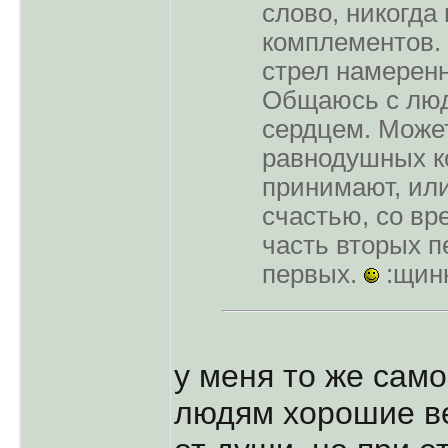
слово, никогда
комплементов. 
стрел намеренн
Общаюсь с люд
сердцем. Может
равнодушных ко
принимают, или
счастью, со в
часть вторых п
первых.
:щинк
у меня то же само
людям хоpошие ве