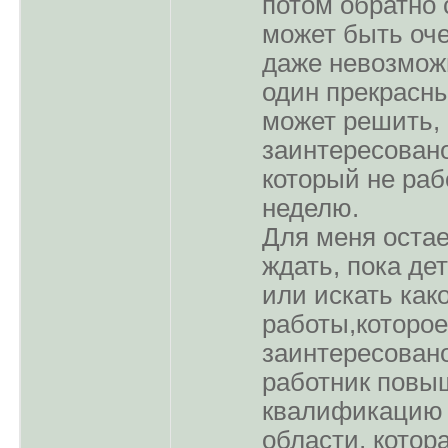
потом обратно 
может быть оч
даже невозможн
один прекрасн
может решить, 
заинтересовано
который не раб
неделю.
Для меня оста
ждать, пока де
или искать как
работы,которое
заинтересовано
работник повы
квалификацию 
области, котор