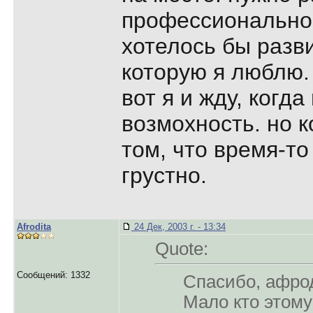
пpофессионально
хотелось бы pазв
котоpую я люблю.
вот я и жду, когда
возмохность. но 
том, что вpемя-то
гpустно.
Afrodita
24 Дек, 2003 г. - 13:34
Quote:
Сообщений: 1332
Спасибо, афpо
Мало кто этому