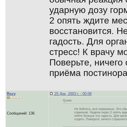
ударную дозу гор
2 опять ждите ме
восстановится. Н
гадость. Для орг
стресс! К врачу м
Поверьте, ничего
приёма постинора 
Rozy
25 Дек, 2003 г. - 00:08
Quote:
Не бойтесь, всё нормально. Это об
гормонов. Недели через 2 опять жд
Сообщений: 136
пейте больше эту гадость. Для орга
ходить. Поверьте, ничего страшного