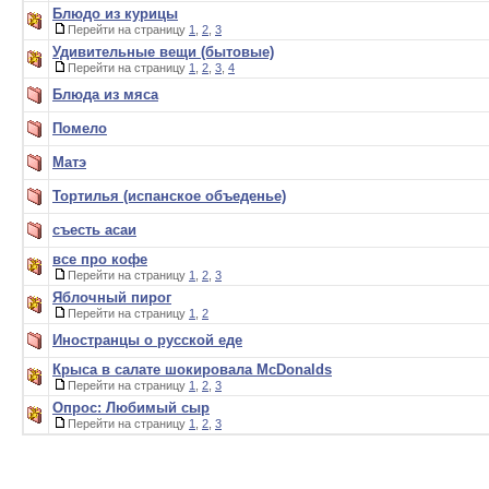
Блюдо из курицы
Перейти на страницу
1
,
2
,
3
Удивительные вещи (бытовые)
Перейти на страницу
1
,
2
,
3
,
4
Блюда из мяса
Помело
Матэ
Тортилья (испанское объеденье)
съесть асаи
все про кофе
Перейти на страницу
1
,
2
,
3
Яблочный пирог
Перейти на страницу
1
,
2
Иностранцы о русской еде
Крыса в салате шокировала McDonalds
Перейти на страницу
1
,
2
,
3
Опрос: Любимый сыр
Перейти на страницу
1
,
2
,
3