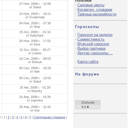
Полезное
27 Ноя, 2009 г. - 12:06
·
Садовые цветы
от Sobol
·
Косметич. словарик
·
15 Ноя, 2009 г. - 18:21
Таблица калорийности
от Gvatemala
04 Ноя, 2009 г. - 07:30
Гороскопы
от Stop
25 Окт, 2009 г. - 01:16
·
Гороскоп на неделю
от KattySark
·
Совместимость
26 Ноя, 2008 г. - 17:01
·
Мужской гороскоп
от Intra
·
Выбор партнера
31 Окт, 2008 г. - 06:27
·
Другие гороскопы ...
от Leeloo
16 Сен, 2008 г. - 09:53
·
Карта сайта
от Retnuh
06 Сен, 2008 г. - 18:29
от hide
На форуме
05 Сен, 2008 г. - 10:53
от Sobol
25 Авг, 2008 г. - 01:28
от bluesky
16 Апр, 2008 г. - 19:39
от zaponka
05 Апр, 2008 г. - 11:43
от Ista
у
( 1 |
2
|
3
|
4
|
5
|
6
|
7
|
Следующая страница
)