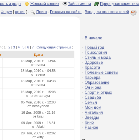
ость и роды
·
Женский сонник
·
Тайна имени
·
Природная косметика
Форум
[
архив
] ·
Поиск
·
Реклама на сайте
·
Вход для пользователей
·
В начало
·
Новый год
у
( 1 |
2
|
3
|
4
|
5
|
6
|
7
|
Следующая страница
)
·
Психология
в
Дата
·
Стиль и мода
18 Мар, 2010 г. - 13:44
·
Здоровье
от svena
·
Красота
18 Мар, 2010 г. - 04:58
·
Полезные советы
от svena
·
Карьера
18 Мар, 2010 г. - 04:38
·
Образование
от svena
·
Он и она
·
16 Мар, 2010 г. - 15:08
Спорт и отдых
от prekrasnaya
·
Свадьба
·
Семья
05 Фев, 2010 г. - 12:03
от Bessyonok
·
Мой дом
·
Читальня
16 Дек, 2009 г. - 21:16
от ksju
·
Звезды
·
Кино
09 Дек, 2009 г. - 18:31
от Allaid
·
Разное
29 Ноя, 2009 г. - 02:02
от witty