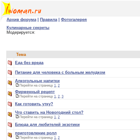
Архив форума
|
Правила
|
Фотогалерея
Кулинарные секреты
Модерируется:
Тема
Еда без вреда
Питание для человека с больным желудком
Алкогольные напитки
Перейти на страницу
1
,
2
Фирменный рецепт
Перейти на страницу
1
,
2
,
3
Как готовить утку?
Что ставить на Новогодний стол?
Перейти на страницу
1
,
2
Блюда для любителей экзотики
приготовление ролл
Перейти на страницу
1
,
2