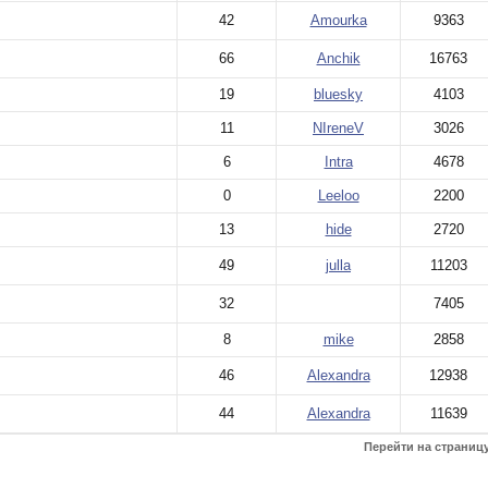
42
Amourka
9363
66
Anchik
16763
19
bluesky
4103
11
NIreneV
3026
6
Intra
4678
0
Leeloo
2200
13
hide
2720
49
julla
11203
32
7405
8
mike
2858
46
Alexandra
12938
44
Alexandra
11639
Перейти на страниц