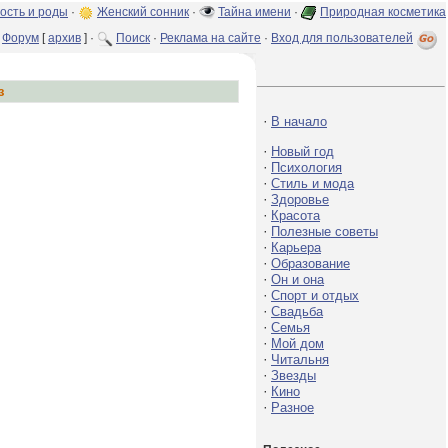
ость и роды
·
Женский сонник
·
Тайна имени
·
Природная косметика
Форум
[
архив
] ·
Поиск
·
Реклама на сайте
·
Вход для пользователей
з
·
В начало
·
Новый год
·
Психология
·
Стиль и мода
·
Здоровье
·
Красота
·
Полезные советы
·
Карьера
·
Образование
·
Он и она
·
Спорт и отдых
·
Свадьба
·
Семья
·
Мой дом
·
Читальня
·
Звезды
·
Кино
·
Разное