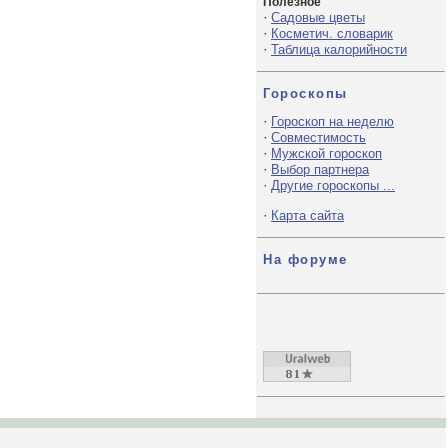
Полезное
·
Садовые цветы
·
Косметич. словарик
·
Таблица калорийности
Гороскопы
·
Гороскоп на неделю
·
Совместимость
·
Мужской гороскоп
·
Выбор партнера
·
Другие гороскопы ...
·
Карта сайта
На форуме