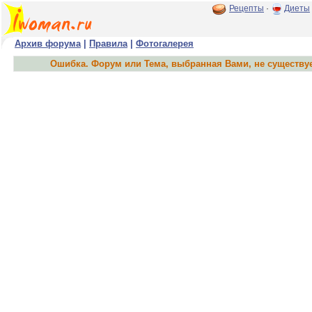
Рецепты
·
Диеты
Архив форума
|
Правила
|
Фотогалерея
Ошибка. Форум или Тема, выбранная Вами, не существуе