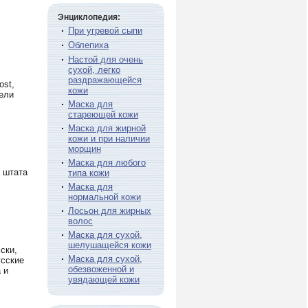
Энциклопедия:
·
При угревой сыпи
·
Облепиха
·
Настой для очень
сухой, легко
раздражающейся
ost,
кожи
тели
·
Маска для
стареющей кожи
·
Маска для жирной
кожи и при наличии
морщин
·
Маска для любого
а штата
типа кожи
·
Маска для
нормальной кожи
·
Лосьон для жирных
волос
·
Маска для сухой,
шелушащейся кожи
ски,
·
Маска для сухой,
усские
обезвоженной и
 и
увядающей кожи