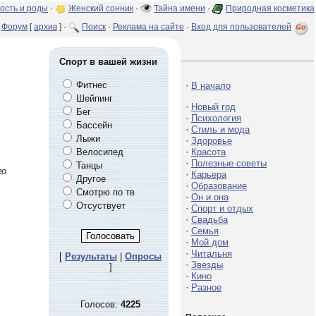
ость и роды
·
Женский сонник
·
Тайна имени
·
Природная косметика
Форум
[
архив
] ·
Поиск
·
Реклама на сайте
·
Вход для пользователей
Спорт в вашей жизни
Фитнес
·
В начало
Шейпинг
·
Новый год
Бег
·
Психология
Бассейн
·
Стиль и мода
Лыжи
·
Здоровье
·
Велосипед
Красота
·
Полезные советы
Танцы
го
·
Карьера
Другое
·
Образование
Смотрю по тв
·
Он и она
Отсуствует
·
Спорт и отдых
·
Свадьба
·
Семья
·
Мой дом
·
Читальня
[
Результаты
|
Опросы
·
Звезды
]
·
Кино
·
Разное
Голосов:
4225