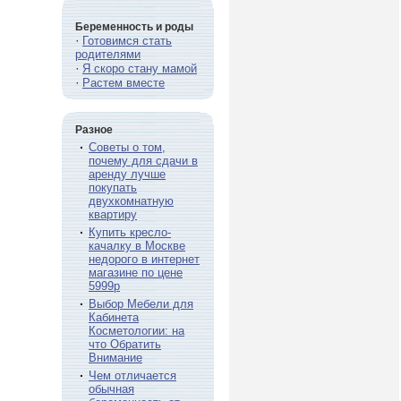
Беременность и роды
·
Готовимся стать
родителями
·
Я скоро стану мамой
·
Растем вместе
Разное
·
Советы о том,
почему для сдачи в
аренду лучше
покупать
двухкомнатную
квартиру
·
Купить кресло-
качалку в Москве
недорого в интернет
магазине по цене
5999р
·
Выбор Мебели для
Кабинета
Косметологии: на
что Обратить
Внимание
·
Чем отличается
обычная