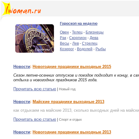
Гороскоп на неделю
Овен
-
Телец
-
Близнецы
Рак
-
Скорпион
-
Дева
Весы
-
Лев
-
Стрелец
Козерог
-
Водолей
-
Рыбы
Новости
:
Новогодние праздники выходные 2015
Сезон летне-осенних отпусков и поездок подходит к концу, в свя
отдыха и новогодних праздников 2015 года.
Прочитать всю статью
|
Новый год
Новости
:
Майские праздники выходные 2013
как отдыхаем на майские 2013, сколько выходных дней на майски
Прочитать всю статью
|
Спорт и отдых
Новости
:
Новогодние праздники выходные 2013