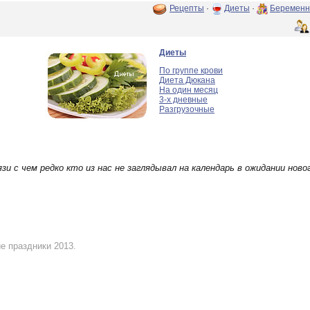
Рецепты
·
Диеты
·
Беременн
Диеты
По группе крови
Диета Дюкана
На один месяц
3-х дневные
Разгрузочные
зи с чем редко кто из нас не заглядывал на календарь в ожидании ново
е праздники 2013.