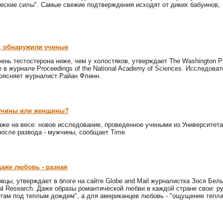
еские силы". Самые свежие подтверждения исходят от диких бабуинов,
в, обнаружили ученые
ень тестостерона ниже, чем у холостяков, утверждает The Washington P
в журнале Proceedings of the National Academy of Sciences. Исследова
поясняет журналист Райан Флинн.
ужчины или женщины?
аже на весе: новое исследование, проведенное учеными из Университет
после развода - мужчины, сообщает Time.
даже любовь - разная
вцы, утверждает в блоге на сайте Globe and Mail журналистка Зося Бель
l Research. Даже образы романтической любви в каждой стране свои: р
лотам под теплым дождем", а для американцев любовь - "ощущение тепла