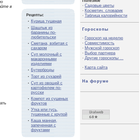
Полезное
го
·
Садовые цветы
айте в
·
Косметич. словарик
Рецепты:
·
Таблица калорийности
·
Курица тушеная
·
Шашлык из
Гороскопы
баранины по-
любительски
·
Гороскоп на неделю
·
Совместимость
·
Сметана, взбитая с
·
сахаром
Мужской гороскоп
·
Выбор партнера
·
Суп молочный с
·
Другие гороскопы ...
макаронными
изделиями
·
Карта сайта
·
Бутерброды
·
Торт из сухарей
На форуме
·
Суп из овощей с
картофелем по-
русски
·
Компот из сушеных
чать
фруктов
·
Утка или гусь,
тушенные с крупой
·
Каша манная,
запеченная с
фруктами