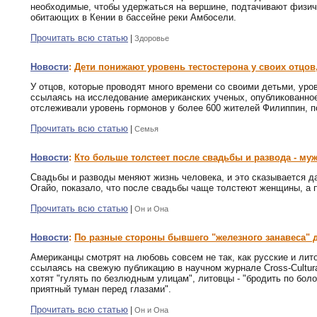
необходимые, чтобы удержаться на вершине, подтачивают физич
обитающих в Кении в бассейне реки Амбосели.
Прочитать всю статью
|
Здоровье
Новости
:
Дети понижают уровень тестостерона у своих отцо
У отцов, которые проводят много времени со своими детьми, уров
ссылаясь на исследование американских ученых, опубликованное 
отслеживали уровень гормонов у более 600 жителей Филиппин, 
Прочитать всю статью
|
Семья
Новости
:
Кто больше толстеет после свадьбы и развода - м
Свадьбы и разводы меняют жизнь человека, и это сказывается д
Огайо, показало, что после свадьбы чаще толстеют женщины, а 
Прочитать всю статью
|
Он и Она
Новости
:
По разные стороны бывшего "железного занавеса" 
Американцы смотрят на любовь совсем не так, как русские и лито
ссылаясь на свежую публикацию в научном журнале Cross-Cultura
хотят "гулять по безлюдным улицам", литовцы - "бродить по бо
приятный туман перед глазами".
Прочитать всю статью
|
Он и Она