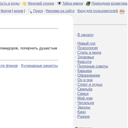
ость и роды
·
Женский сонник
·
Тайна имени
·
Природная косметика
Форум
[
архив
] ·
Поиск
·
Реклама на сайте
·
Вход для пользователей
·
В начало
·
Новый год
·
Психология
у помидоров, поперчить душистым
·
Стиль и мода
·
Здоровье
·
Красота
для блинов
·
Кулинарные рецепты
·
Полезные советы
·
Карьера
·
Образование
·
Он и она
·
Спорт и отдых
·
Свадьба
·
Семья
·
Мой дом
·
Читальня
·
Звезды
·
Кино
·
Разное