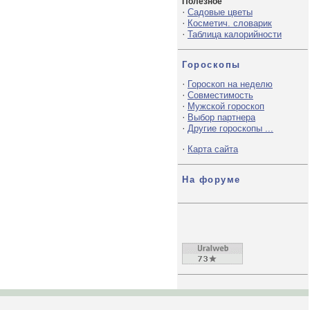
Полезное
·
Садовые цветы
·
Косметич. словарик
·
Таблица калорийности
Гороскопы
·
Гороскоп на неделю
·
Совместимость
·
Мужской гороскоп
·
Выбор партнера
·
Другие гороскопы ...
·
Карта сайта
На форуме