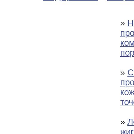
»
Н
про
ком
пор
»
С
пр
кож
точ
»
Л
жи