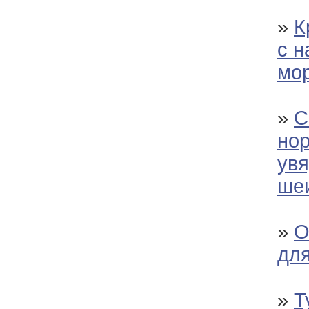
»
К
с 
мо
»
С
но
ув
ше
»
О
для
»
Т