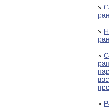
»
С
ран
»
Н
ран
»
С
ран
на
во
пр
»
Р