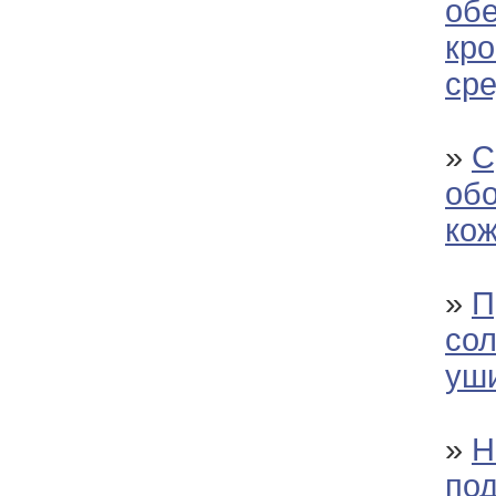
об
кр
сре
»
С
об
ко
»
П
сол
уш
»
Н
по