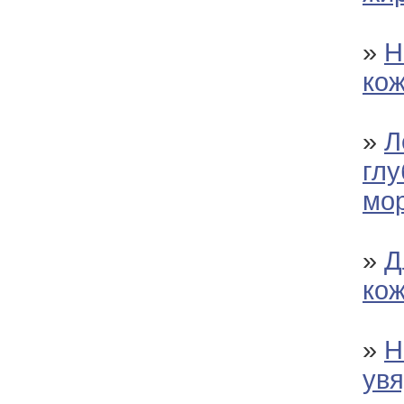
»
Н
ко
»
Л
глу
мо
»
Д
ко
»
Н
ув