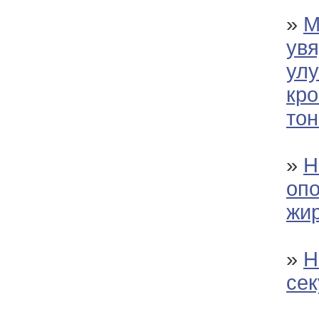
»
М
ув
ул
кр
тон
»
Н
опо
жи
»
Н
се