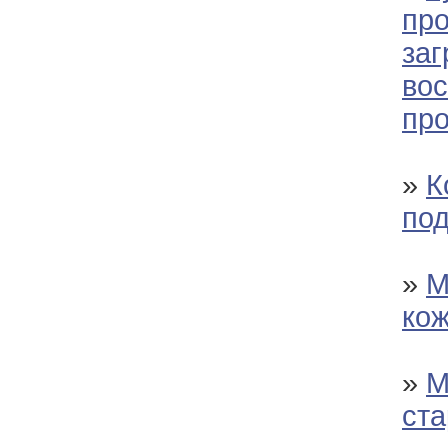
пр
заг
во
пр
»
К
по
»
М
кож
»
М
ст