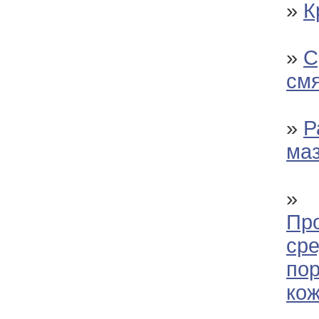
»
К
»
С
смя
»
Р
ма
»
Пр
сре
пор
кож