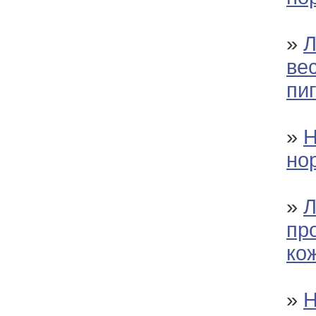
»
Л
ве
пи
»
Н
но
»
Л
пр
ко
»
Н