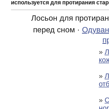
используется для протирания ста
Лосьон для протира
перед сном ·
Одуван
п
»
Л
ко
»
Л
от
»
О
но