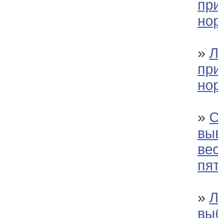
пр
но
»
Л
пр
но
»
С
вы
ве
пя
»
Л
вы