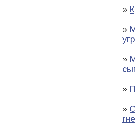
»
К
»
М
уг
»
М
сы
»
П
»
С
гн