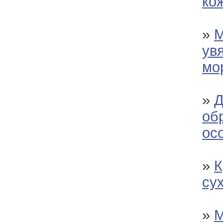
ко
»
М
ув
мо
»
Д
об
ос
»
К
су
»
М