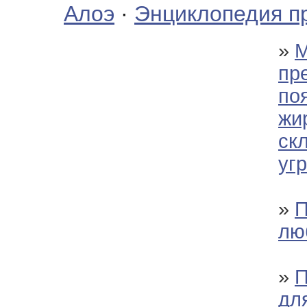
Алоэ
·
Энциклопедия п
»
М
пр
по
жи
ск
уг
»
П
лю
»
П
дл