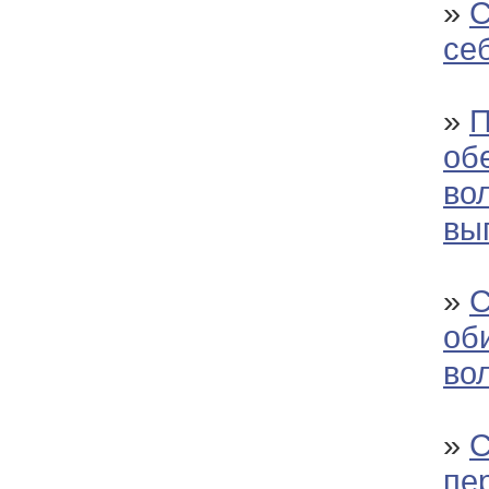
»
С
се
»
П
об
вол
вы
»
С
об
во
»
С
пе