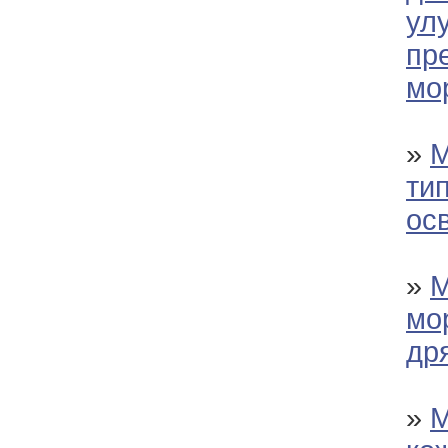
ул
пр
мо
»
М
тип
ос
»
М
мо
др
»
М