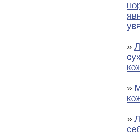
но
яв
ув
»
Л
су
ко
»
М
ко
»
Л
се