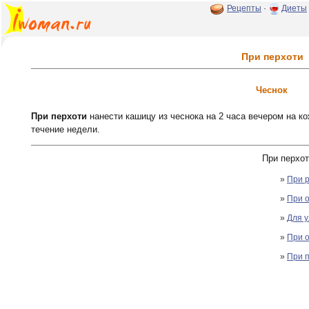
Рецепты
·
Диеты
При перхоти
Чеснок
При перхоти
нанести кашицу из чеснока на 2 часа вечером на к
течение недели.
При перхот
»
При р
»
При о
»
Для у
»
При о
»
При 