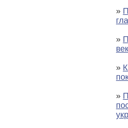
»
П
гл
»
П
ве
»
К
по
»
П
по
ук