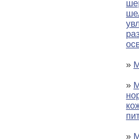
ше
ше
ув
ра
ос
»
М
»
М
но
кож
пи
»
М