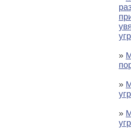
ра
пр
ув
уг
»
М
по
»
М
уг
»
М
уг