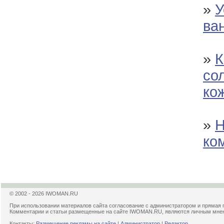
»
У
ва
»
К
со
ко
»
Н
ко
© 2002 - 2026 IWOMAN.RU
При использовании материалов сайта согласование с администратором и прямая 
Комментарии и статьи размещенные на сайте IWOMAN.RU, являются личным мнени
Контакты:
Размещение рекламы на сайте
|
Администратор
|
Редактор