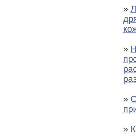
»
Л
др
ко
»
Н
пр
ра
ра
»
О
пр
»
К