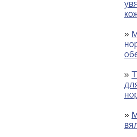
ув
ко
»
М
но
об
»
Т
дл
но
»
М
вя