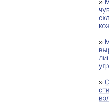
»
М
чу
ск
ко
»
М
вы
ли
уг
»
С
ст
во