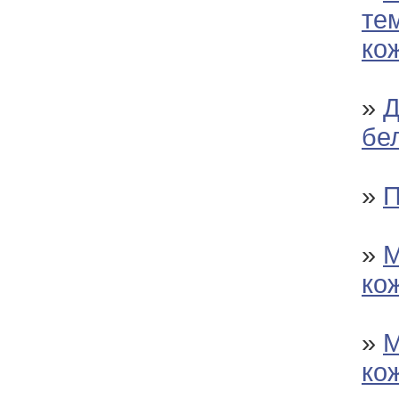
те
ко
»
Д
бе
»
П
»
М
ко
»
М
ко