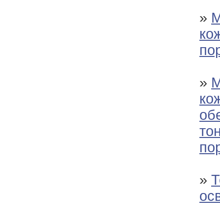
»
М
ко
по
»
М
ко
об
то
по
»
Т
ос