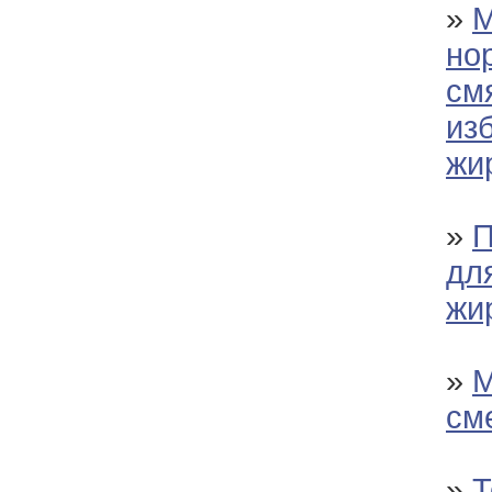
»
М
но
смя
из
жи
»
П
дл
жи
»
М
см
»
Т