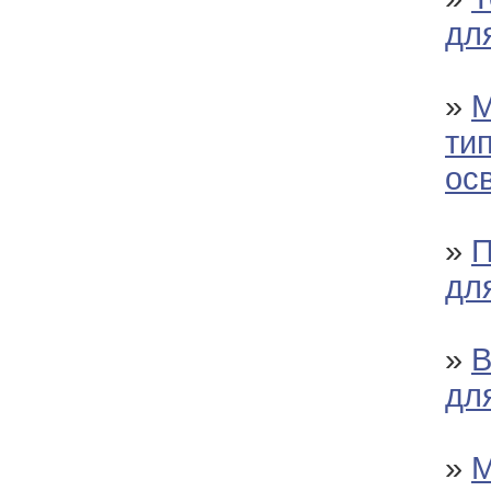
дл
»
М
тип
ос
»
П
дл
»
В
дл
»
М