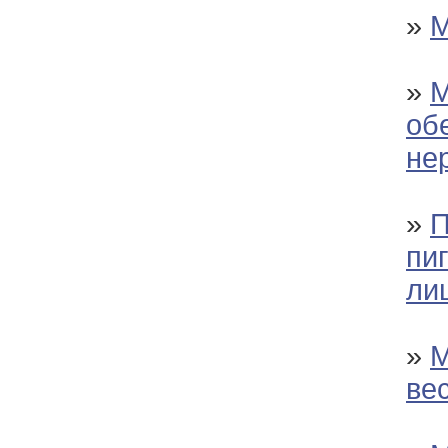
»
М
»
М
об
не
»
П
пи
ли
»
М
ве