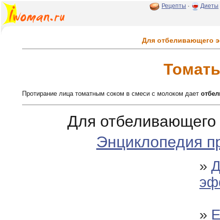
Рецепты
·
Диеты
Для отбеливающего 
Томат
Протирание лица томатным соком в смеси с молоком дает
отбе
Для отбеливающего
Энциклопедия п
»
Д
эф
»
Е