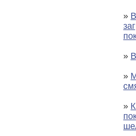
»
В
за
по
»
В
»
М
см
»
К
по
ше