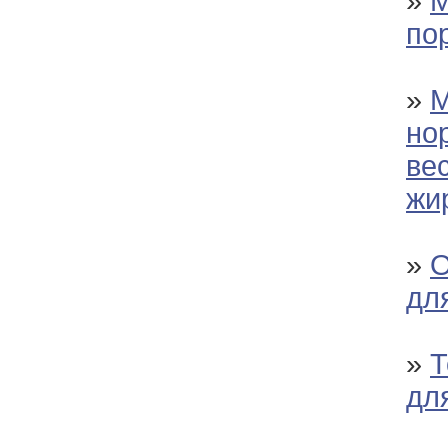
»
М
по
»
М
но
ве
жи
»
О
дл
»
Т
дл