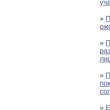
уч
»
П
ож
»
П
ра
ли
»
П
по
со
»
Е