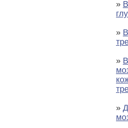
»
В
гл
»
В
тр
»
В
мо
ко
тр
»
Д
мо