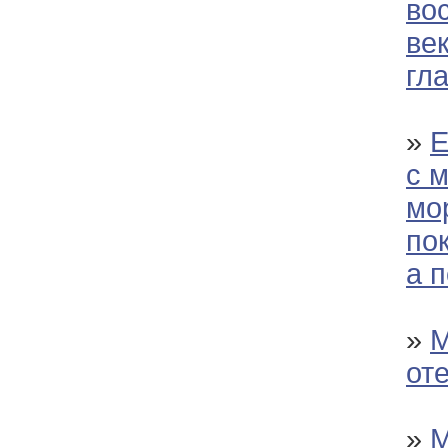
во
ве
гл
»
Е
с 
мо
по
а 
»
М
от
»
М