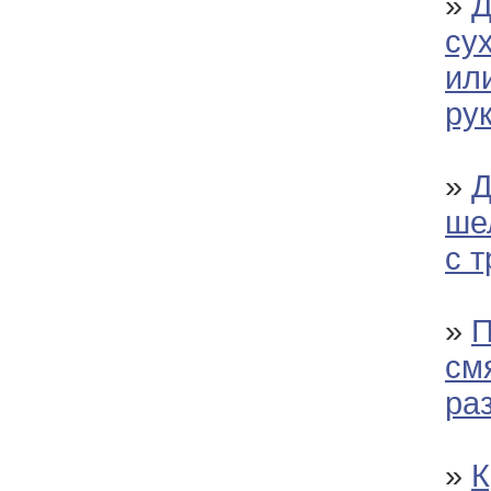
»
Д
су
ил
ру
»
Д
ше
с 
»
П
см
ра
»
К