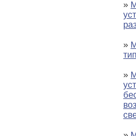
»
М
ус
ра
»
М
ти
»
М
ус
бе
во
св
»
М