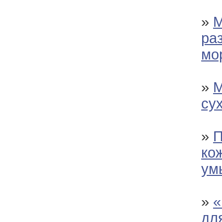
»
М
ра
мо
»
М
су
»
П
ко
ум
»
«
дл