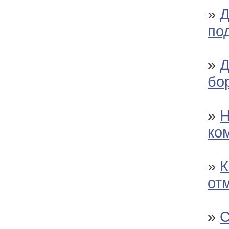
»
Д
по
»
Д
бо
»
Н
ко
»
К
от
»
С