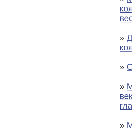
ко
ве
»
Д
ко
»
О
»
М
ве
гл
»
М