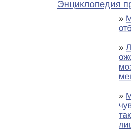
Энциклопедия п
»
М
от
»
Л
ож
мо
ме
»
М
чу
та
ли