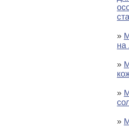
ос
ст
»
М
на
»
М
ко
»
М
со
»
М