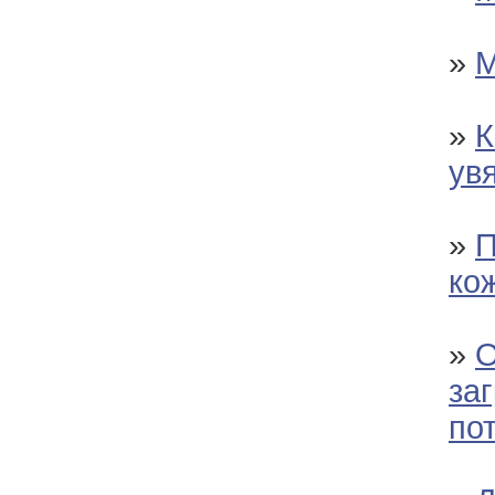
»
М
»
К
ув
»
П
ко
»
О
за
по