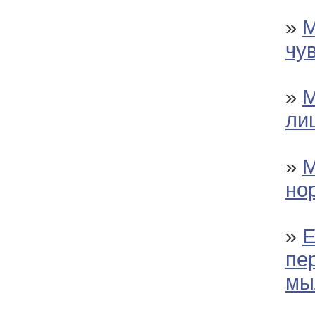
»
М
чу
»
М
ли
»
М
но
»
Е
пе
мы