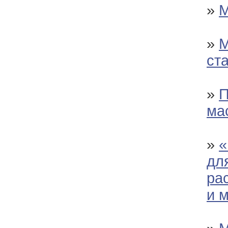
»
М
»
М
ст
»
П
ма
»
«
дл
ра
и 