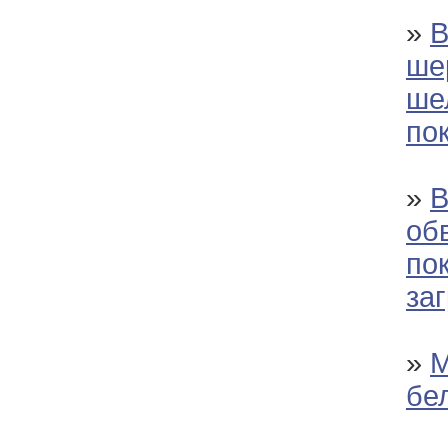
»
В
ше
ше
по
»
В
об
по
за
»
М
бе