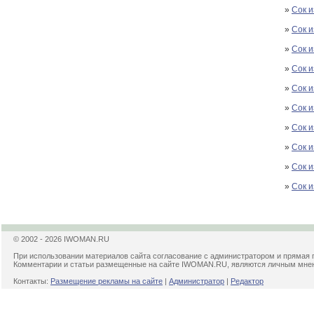
»
Сок 
»
Сок и
»
Сок и
»
Сок 
»
Сок и
»
Сок и
»
Сок и
»
Сок и
»
Сок и
»
Сок и
© 2002 - 2026 IWOMAN.RU
При использовании материалов сайта согласование с администратором и прямая 
Комментарии и статьи размещенные на сайте IWOMAN.RU, являются личным мнени
Контакты:
Размещение рекламы на сайте
|
Администратор
|
Редактор