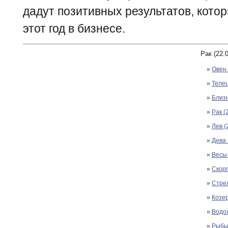
дадут позитивных результатов, кото
этот год в бизнесе.
Рак (22.0
»
Овен 
»
Телец
»
Близн
»
Рак (
»
Лев (
»
Дева 
»
Весы 
»
Скорп
»
Стрел
»
Козер
»
Водол
»
Рыбы 