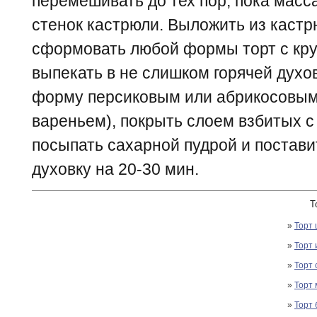
перемешивать до тех пор, пока масса
стенок кастрюли. Выложить из кастр
сформовать любой формы торт с кр
выпекать в не слишком горячей духо
форму персиковым или абрикосовы
вареньем), покрыть слоем взбитых с
посыпать сахарной пудрой и постави
духовку на 20-30 мин.
Т
»
Торт
»
Торт 
»
Торт
»
Торт
»
Торт 