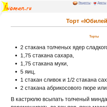
Рецепты
·
Диеты
Торт «Юбиле
Торты
2 стакана толченых ядер сладког
1,75 стакана сахара,
1,75 стакана муки,
5 яиц,
1 стакан сливок и 1/2 стакана са
2 стакана абрикосового пюре или
В кастрюлю всыпать толченый миндал