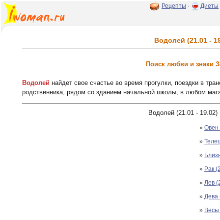
Рецепты
·
Диеты
Водолей (21.01 - 19
Поиск любви и знаки 
Водолей
найдет свое счастье во время прогулки, поездки в тра
родственника, рядом со зданием начальной школы, в любом маг
Водолей (21.01 - 19.02)
»
Овен 
»
Телец
»
Близн
»
Рак (
»
Лев (
»
Дева 
»
Весы 