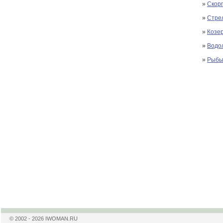
»
Скорп
»
Стрел
»
Козер
»
Водол
»
Рыбы 
© 2002 - 2026 IWOMAN.RU