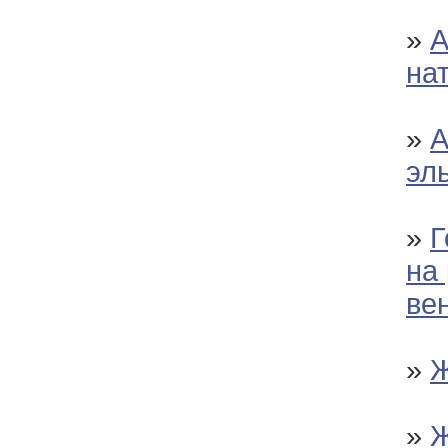
»
А
на
»
А
эл
»
Г
на
ве
»
Ж
»
Ж