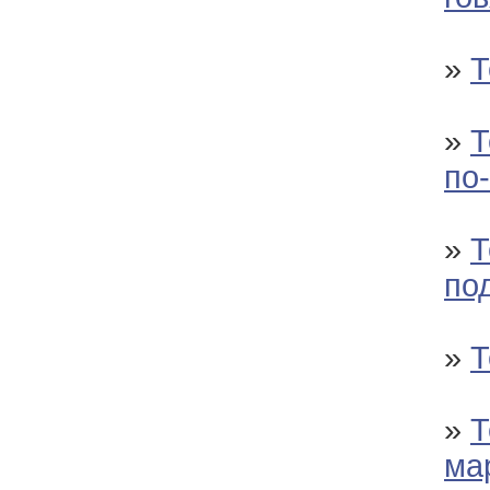
»
Т
»
Т
по
»
Т
по
»
Т
»
Т
ма