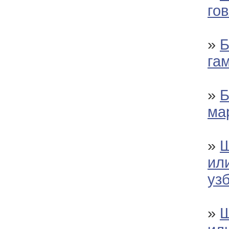
го
»
Б
га
»
Б
ма
»
Ш
ил
уз
»
Ш