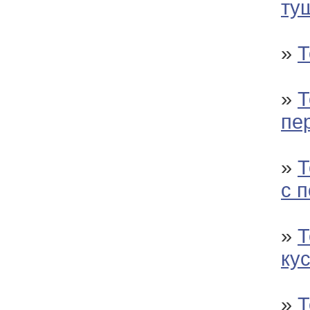
ту
»
Т
»
Т
пе
»
Т
с 
»
Т
ку
»
Т