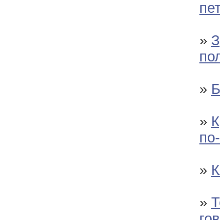
пе
»
З
по
»
Б
»
К
по
»
К
»
Т
го