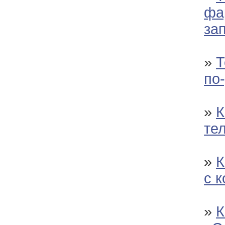
фа
за
»
Т
по
»
К
те
»
К
с 
»
К