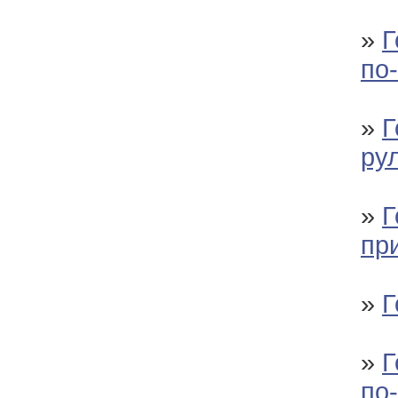
»
Г
по
»
Г
ру
»
Г
пр
»
Г
»
Г
по