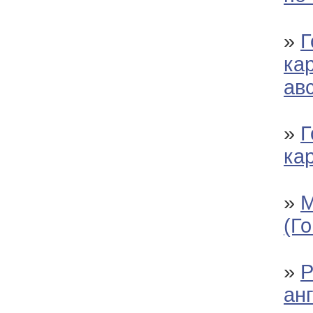
»
Г
ка
ав
»
Г
ка
»
М
(Г
»
Р
ан