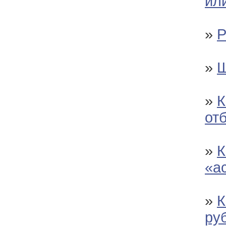
ил
»
Р
»
Ш
»
К
от
»
К
«а
»
К
ру