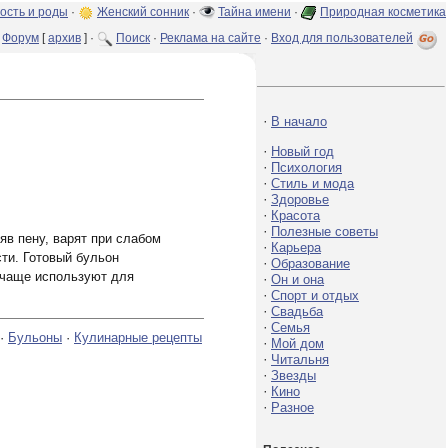
ость и роды
·
Женский сонник
·
Тайна имени
·
Природная косметика
Форум
[
архив
] ·
Поиск
·
Реклама на сайте
·
Вход для пользователей
·
В начало
·
Новый год
·
Психология
·
Стиль и мода
·
Здоровье
·
Красота
·
Полезные советы
яв пену, варят при слабом
·
Карьера
сти. Готовый бульон
·
Образование
н чаще используют для
·
Он и она
·
Спорт и отдых
·
Свадьба
·
Семья
 ·
Бульоны
·
Кулинарные рецепты
·
Мой дом
·
Читальня
·
Звезды
·
Кино
·
Разное