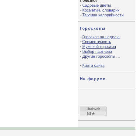
Полезное
·
Садовые цветы
·
Косметич. словарик
·
Таблица калорийности
Гороскопы
·
Гороскоп на неделю
·
Совместимость
·
Мужской гороскоп
·
Выбор партнера
·
Другие гороскопы ...
·
Карта сайта
На форуме