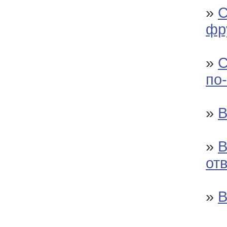
»
С
фр
»
С
по
»
В
»
В
от
»
В