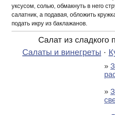
уксусом, солью, обмакнуть в него стр
салатник, а подавая, обложить круж
подать икру из баклажанов.
Салат из сладкого 
Салаты и винегреты
·
К
»
З
ра
»
З
св