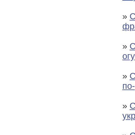
»
С
фр
»
С
ог
»
С
по
»
С
ук