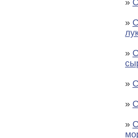
»
С
»
С
лу
»
С
сы
»
С
»
С
»
С
мо