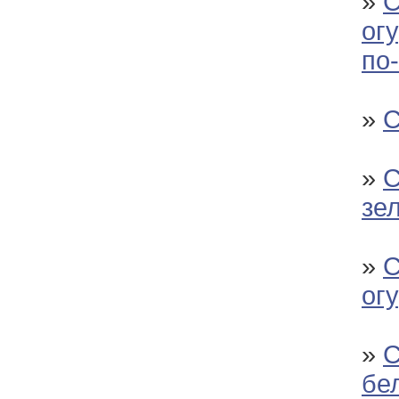
»
С
ог
по
»
С
»
С
зе
»
С
ог
»
С
бе