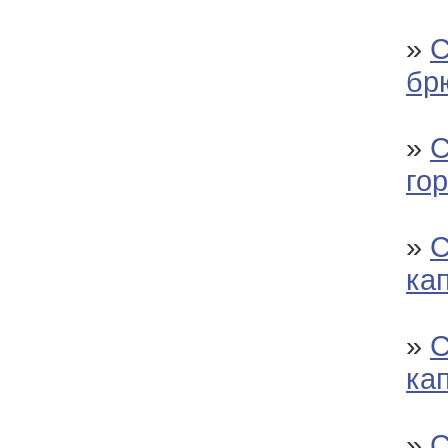
»
С
бр
»
С
го
»
С
ка
»
С
ка
»
С