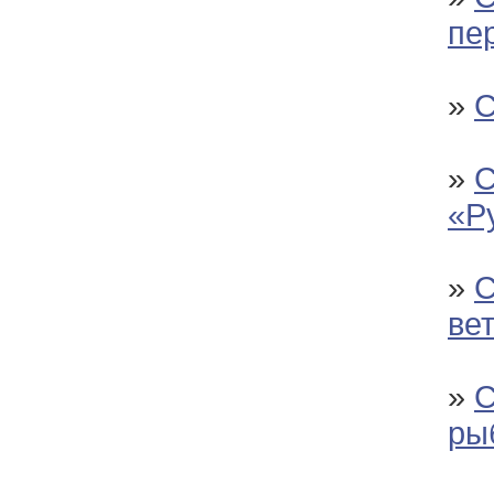
пе
»
С
»
С
«Р
»
С
ве
»
С
ры