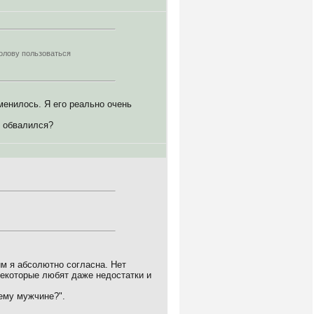
голову пользоваться
менилось. Я его реально очень
р обвалился?
им я абсолютно согласна. Нет
некоторые любят даже недостатки и
ему мужчине?".