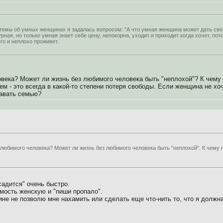
темы об умных женщинах я задалась вопросом: "А что умная женщина может дать св
урная, но только умная знает себе цену, непокорна, уходит и приходит когда хочет, пото
го и неплохо проживет.
овека? Может ли жизнь без любимого человека быть "неплохой"? К чему
ем - это всегда в какой-то степени потеря свободы. Если женщина не хо
авать семью?
 любимого человека? Может ли жизнь без любимого человека быть "неплохой". К чему 
садится" очень быстро.
мость женскую и "пиши пропало".
 не позволю мне нахамить или сделать еще что-нить то, что я должна 