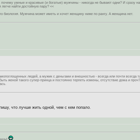
, почему умные и красивые (и богатые) мужчины - никогда не бывают одни? И сразу н
 легче найти достойную пару? <<
то биология. Мужчина может иметь и хочет женщину ниже по рангу. А женщина нет.
мопоглощенных людей, а мужик с деньгами и внешностью - всегда или почти всегда т
быть женой такого супер-принца и постоянно терпеть измены, отсутствие дома и проч?
ась.
пишу, что лучше жить одной, чем с кем попало.
инцы!