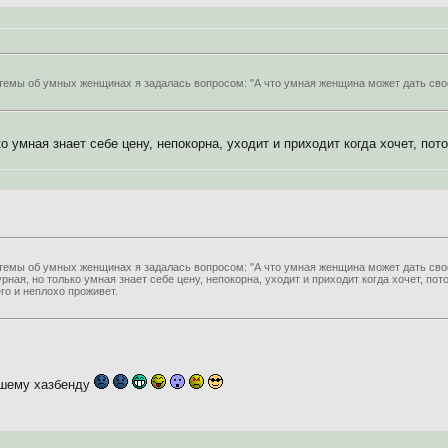
темы об умных женщинах я задалась вопросом: "А что умная женщина может дать сво
о умная знает себе цену, непокорна, уходит и приходит когда хочет, пото
темы об умных женщинах я задалась вопросом: "А что умная женщина может дать св
урная, но только умная знает себе цену, непокорна, уходит и приходит когда хочет, пото
го и неплохо проживет.
ашему хазбенду