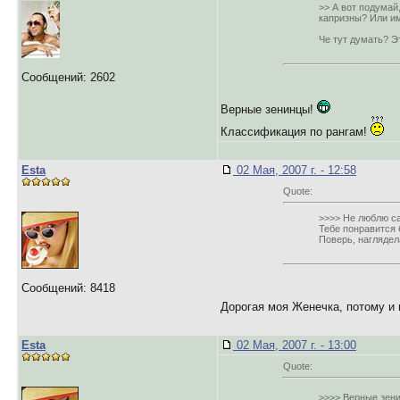
>> А вот подумай
капризны? Или им
Че тут думать? Э
Сообщений: 2602
Верные зенинцы!
Классификация по рангам!
Esta
02 Мая, 2007 г. - 12:58
Quote:
>>>> Не люблю са
Тебе понравится 
Поверь, наглядел
Сообщений: 8418
Дорогая моя Женечка, потому и 
Esta
02 Мая, 2007 г. - 13:00
Quote:
>>>> Верные зен