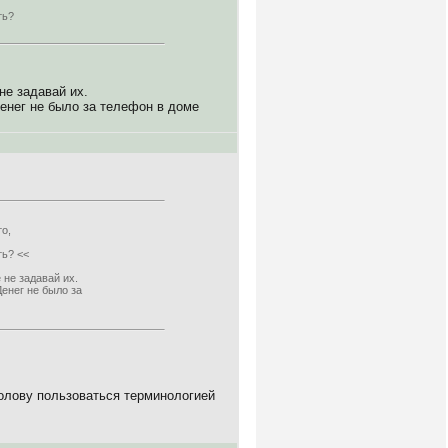
ть?
не задавай их.
Денег не было за телефон в доме
о,
ть? <<
 не задавай их.
Денег не было за
голову пользоваться терминологией