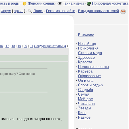
ость и роды
·
Женский сонник
·
Тайна имени
·
Природная косметика
Форум
[
архив
] ·
Поиск
·
Реклама на сайте
·
Вход для пользователей
·
В начало
·
Новый год
16
|
17
|
18
|
19
|
20
|
21
Следующая страница
)
·
Психология
·
Стиль и мода
·
Здоровье
·
Красота
·
Полезные советы
·
Карьера
аходят пару? Они менее
·
Образование
·
Он и она
·
Спорт и отдых
·
Свадьба
·
Семья
·
Мой дом
·
Читальня
·
Звезды
·
Кино
·
Разное
тильная, твердо стоящая на ногах,