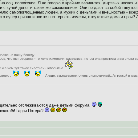
а соц. положение. Я не говорю о крайних вариантах, дырявых носках и 
 с кучей денег и таким же самомнением. Они не дают за собой тянуться
блю самопоглощенных людей, а мужик с деньгами и внешностью - всегда
ого супер-принца и постоянно терпеть измены, отсутствие дома и проч? 
иваюсь в вашу беседу...
сь, что вы говорили, что жене изменили, развелись, потом она простила и вы снова со
 и в чем тут такое счастье? Любопытно.
оверю .
. А еще, вы,наверное, очень симпотичный...*с тоской в гла
тщательно отслеживаются даже детьми форума.
ь взахлёб Гарри Потера?