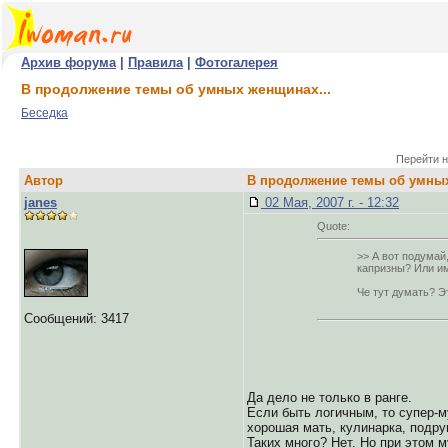
Архив форума
|
Правила
|
Фотогалерея
В продолжение темы об умных женщинах...
Беседка
Перейти н
Автор
В продолжение темы об умных
janes
02 Мая, 2007 г. - 12:32
Quote:
>> А вот подумай
капризны? Или им
Че тут думать? Э
Сообщений: 3417
Да дело не только в ранге.
Если быть логичным, то супер-м
хорошая мать, кулинарка, подру
Таких много? Нет. Но при этом 