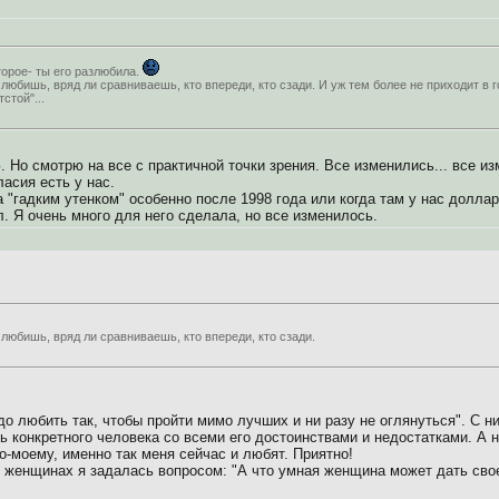
торое- ты его разлюбила.
 любишь, вряд ли сравниваешь, кто впереди, кто сзади. И уж тем более не приходит в 
стой"...
. Но смотрю на все с практичной точки зрения. Все изменились... все из
асия есть у нас.
а "гадким утенком" особенно после 1998 года или когда там у нас долла
. Я очень много для него сделала, но все изменилось.
 любишь, вряд ли сравниваешь, кто впереди, кто сзади.
о любить так, чтобы пройти мимо лучших и ни разу не оглянуться". С н
 конкретного человека со всеми его достоинствами и недостатками. А 
о-моему, именно так меня сейчас и любят. Приятно!
 женщинах я задалась вопросом: "А что умная женщина может дать сво