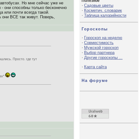
Полезное
автобусах. Но мне сейчас уже не
·
Садовые цветы
 - они способны только бесконечно
·
Косметич. словарик
 или почти всегда такой.
·
Таблица калорийности
А они ВСЕ так живут. Поверь,
Гороскопы
·
Гороскоп на неделю
·
Совместимость
·
Мужской гороскоп
·
Выбор партнера
·
Другие гороскопы ...
шлись. Просто. где тут
·
Карта сайта
зах*
На форуме