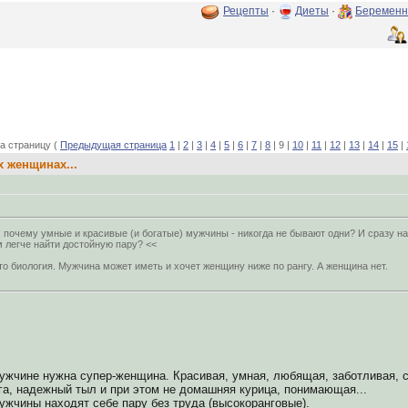
Рецепты
·
Диеты
·
Беременн
а страницу (
Предыдущая страница
1
|
2
|
3
|
4
|
5
|
6
|
7
|
8
| 9 |
10
|
11
|
12
|
13
|
14
|
15
|
 женщинах...
, почему умные и красивые (и богатые) мужчины - никогда не бывают одни? И сразу н
 легче найти достойную пару? <<
то биология. Мужчина может иметь и хочет женщину ниже по рангу. А женщина нет.
ужчине нужна супер-женщина. Красивая, умная, любящая, заботливая, с
га, надежный тыл и при этом не домашняя курица, понимающая...
мужчины находят себе пару без труда (высокоранговые).