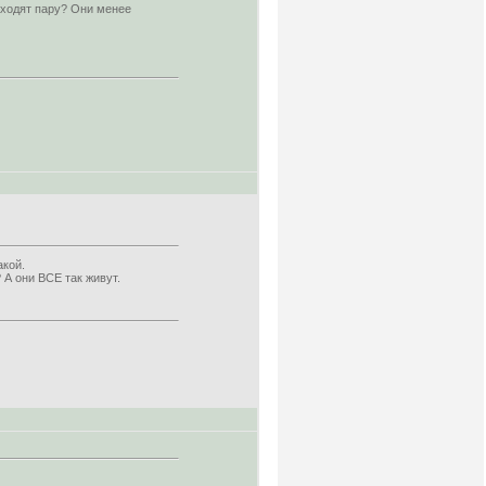
аходят пару? Они менее
акой.
 А они ВСЕ так живут.