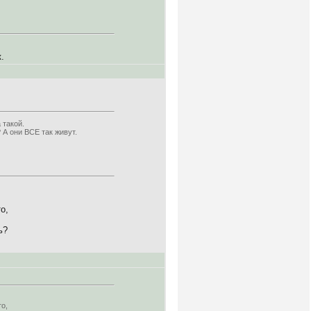
.
 такой.
 А они ВСЕ так живут.
о,
ь?
о,