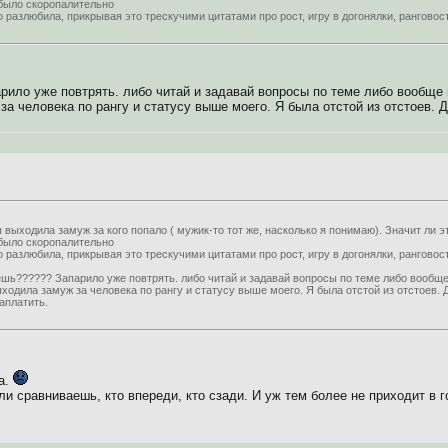
было скоропалительно
о разлюбила, прикрывая это трескучими цитатами про рост, игру в догонялки, ранговос
рило уже повтрять. либо читай и задавай вопросы по теме либо вообще 
за человека по рангу и статусу выше моего. Я была отстой из отстоев. 
 выходила замуж за кого попало ( мужик-то тот же, насколько я понимаю). Значит ли эт
было скоропалительно
о разлюбила, прикрывая это трескучими цитатами про рост, игру в догонялки, ранговос
ешь?????? Запарило уже повтрять. либо читай и задавай вопросы по теме либо вообще
ыходила замуж за человека по рангу и статусу выше моего. Я была отстой из отстоев. 
аплатить.
ла.
ли сравниваешь, кто впереди, кто сзади. И уж тем более не приходит в 