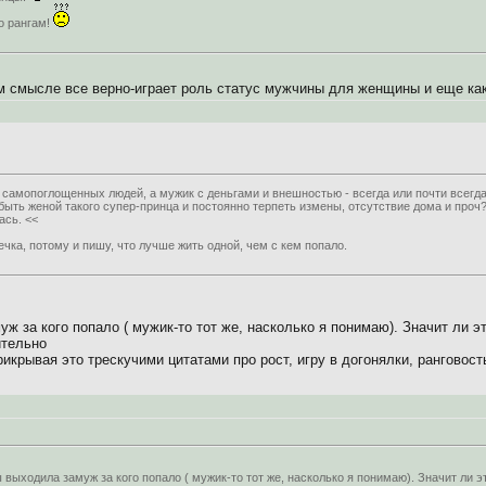
о рангам!
ом смысле все верно-играет роль статус мужчины для женщины и еще как
самопоглощенных людей, а мужик с деньгами и внешностью - всегда или почти всегда
быть женой такого супер-принца и постоянно терпеть измены, отсутствие дома и проч?
ась. <<
чка, потому и пишу, что лучше жить одной, чем с кем попало.
ж за кого попало ( мужик-то тот же, насколько я понимаю). Значит ли эт
ительно
рикрывая это трескучими цитатами про рост, игру в догонялки, ранговост
 выходила замуж за кого попало ( мужик-то тот же, насколько я понимаю). Значит ли эт