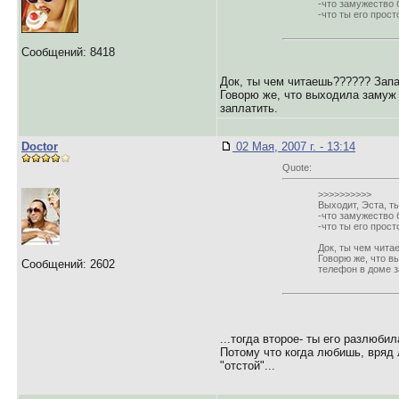
-что замужество 
-что ты его прост
Сообщений: 8418
Док, ты чем читаешь?????? Запа
Говорю же, что выходила замуж 
заплатить.
Doctor
02 Мая, 2007 г. - 13:14
Quote:
>>>>>>>>>>
Выходит, Эста, ты
-что замужество 
-что ты его прост
Док, ты чем чита
Говорю же, что в
Сообщений: 2602
телефон в доме з
...тогда второе- ты его разлюби
Потому что когда любишь, вряд 
"отстой"...