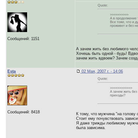
Quote:
>>>>>>>>>>
А в продолжение 
Все тоже, что и д
проживет и без не
Сообщений: 1151
А зачем жить без любимого чел
Хочешь быть одной - будь! Вдво
зачем жить вдвоем? Зачем созд
Esta
02 Мая, 2007 г. - 14:06
Quote:
>>>>>>>>>>>>
А зачем жить без
приходы?
Сообщений: 8418
К тому, что мужчина "на голову 
Стоит ему почувствовать зависи
Я даже трижды любимому мужчине
была зависима.