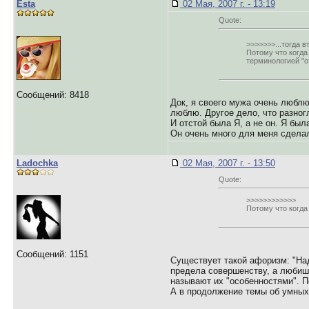
Esta
02 Мая, 2007 г. - 13:19
Quote:
>>>>>>>...тогда в
Потому что когда
терминологией "от
Сообщений: 8418
Док, я своего мужа очень люблю
люблю. Другое дело, что разногл
И отстой была Я, а не он. Я был
Он очень много для меня сделал
Ladochka
02 Мая, 2007 г. - 13:50
Quote:
>>>>>>>>>>>>
Потому что когда
Сообщений: 1151
Существует такой афоризм: "Над
предела совершенству, а любишь
называют их "особенностями". П
А в продолжение темы об умных