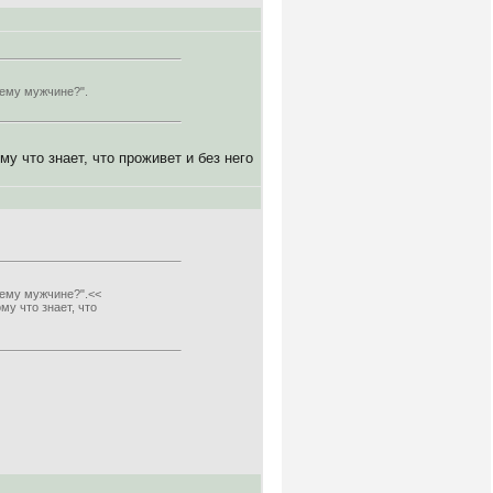
ему мужчине?".
му что знает, что проживет и без него
оему мужчине?".<<
му что знает, что