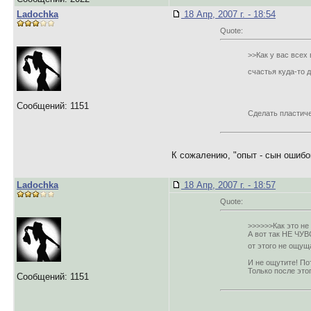
Ladochka
18 Апр, 2007 г. - 18:54
Quote:
>>Как у вас всех
счастья куда-то 
Сообщений: 1151
Сделать пластич
К сожалению, "опыт - сын ошибо
Ladochka
18 Апр, 2007 г. - 18:57
Quote:
>>>>>>Как это не
А вот так НЕ ЧУВ
от этого не ощу
И не ощутите! Пот
Только после это
Сообщений: 1151