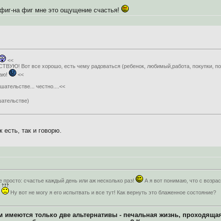
а фиг-на фиг мне это ощущение счастья!
<<
СТВУЮ! Вот все хорошо, есть чему радоваться (ребенок, любимый,работа, покупки, пог
щаю!
<<
шательстве... честно....<<
шательстве)
 есть, так и говорю.
е просто: счастье каждый день или аж несколько раз!
А я вот понимаю, что с возр
!
Ну вот не могу я его испытвать и все тут! Как вернуть это блаженное состояние?
м имеются только две альтернативы - печальная жизнь, проходящая