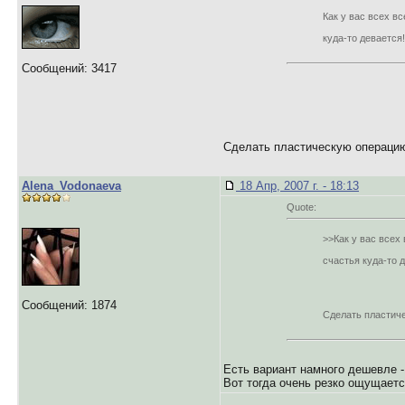
Как у вас всех вс
куда-то девается
Сообщений: 3417
Сделать пластическую операци
Alena_Vodonaeva
18 Апр, 2007 г. - 18:13
Quote:
>>Как у вас всех
счастья куда-то 
Сообщений: 1874
Сделать пластич
Есть вариант намного дешевле -
Вот тогда очень резко ощущаетс