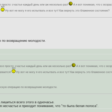
е просто: счастье каждый день или аж несколько раз!
А я вот понимаю, что с возр
!
Ну вот не могу я его испытвать и все тут! Как вернуть это блаженное состояние?
ю по возвращению молодости.
 все просто: счастье каждый день или аж несколько раз!
А я вот понимаю, что с во
девается!
Ну вот не могу я его испытвать и все тут! Как вернуть это блаженное сос
ескую операцию по возвращению молодости.
 лишиться всего этого в одночасье.
я несчастье и приходит понимание, что "то была белая полоса".