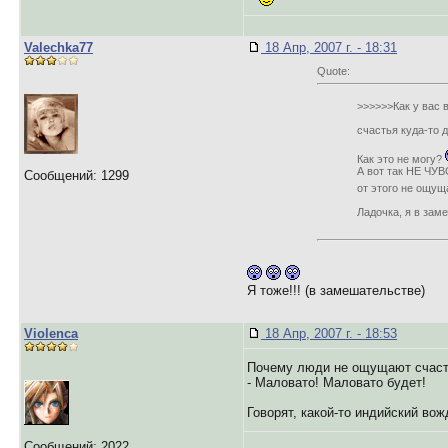
Valechka77
18 Апр, 2007 г. - 18:31
Quote:
>>>>>>Как у вас 
счастья куда-то 
Как это не могу?
А вот так НЕ ЧУВ
Сообщений: 1299
от этого не ощу
Ладочка, я в заме
Я тоже!!! (в замешательстве)
Violenca
18 Апр, 2007 г. - 18:53
Почему люди не ощущают счасть
- Маловато! Маловато будет!
Говорят, какой-то индийский во
Сообщений: 2022