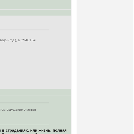
ода и т.д.), а СЧАСТЬЯ
астом ощущение счастья
 в страданиях, или жизнь, полная