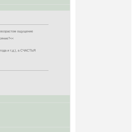
с возрастом ощущение
тояние?<<
ода и т.д.), а СЧАСТЬЯ