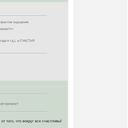
возрастом ощущение
тояние?<<
ода и т.д.), а СЧАСТЬЯ
ной причине?
т того, что вокруг все счастливы!