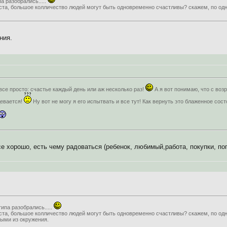
а разобрались.....
та, большое колличество людей могут быть одновременно счастливы? скажем, по од
ния.
 все просто: счастье каждый день или аж несколько раз!
А я вот понимаю, что с во
девается!
Ну вот не могу я его испытвать и все тут! Как вернуть это блаженное сос
 хорошо, есть чему радоваться (ребенок, любимый,работа, покупки, пого
ипа разобрались.....
та, большое колличество людей могут быть одновременно счастливы? скажем, по од
ыми из окружения.