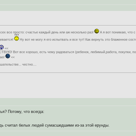
всех все просто: счастье каждый день или аж несколько раз!
А я вот понимаю, что 
девается!
Ну вот не могу я его испытвать и все тут! Как вернуть это блаженное сос
<<
СТВУЮ! Вот все хорошо, есть чему радоваться (ребенок, любимый,работа, покупки, пог
щаю!
<<
шательстве... честно....
я? Потому, что всегда:
ждь считал белых людей сумасшедшими из-за этой ерунды.