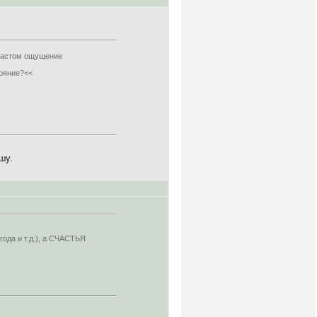
зрастом ощущение
тояние?<<
шу.
ода и т.д.), а СЧАСТЬЯ