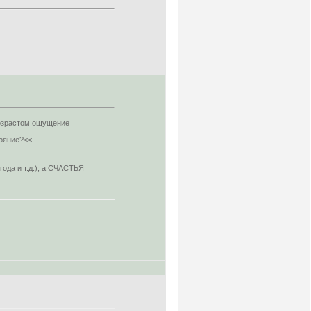
возрастом ощущение
тояние?<<
ода и т.д.), а СЧАСТЬЯ