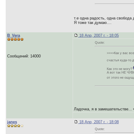
т.е одна радость, одна свобода 
Я тоже так думаю....
B_Vera
18 Апр, 2007 г. - 18:05
Quote:
>>>>Как у вас вс
Сообщений: 14000
счастья куда-то 
Как это не могу?
А вот так НЕ ЧУВ
от этого не ощу
Ладочка, я в замешательстве... ч
janes
18 Апр, 2007 г. - 18:08
Quote: