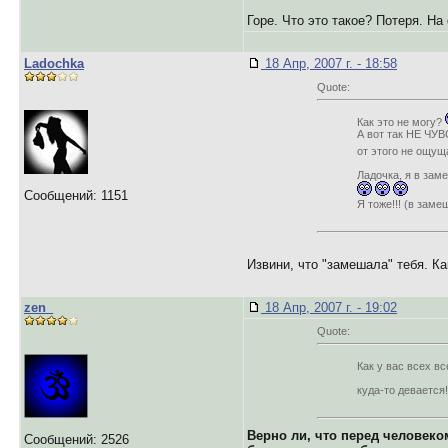
Горе. Что это такое? Потеря. Н
Ladochka
18 Апр, 2007 г. - 18:58
Quote:
Как это не могу?
А вот так НЕ ЧУВ
от этого не ощу
Ладочка, я в заме
Сообщений: 1151
Я тоже!!! (в заме
Извини, что "замешала" тебя. Как
zen_
18 Апр, 2007 г. - 19:02
Quote:
Как у вас всех вс
куда-то девается
Верно ли, что перед человеко
Сообщений: 2526