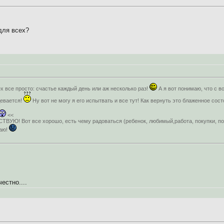
для всех?
ех все просто: счастье каждый день или аж несколько раз!
А я вот понимаю, что с 
девается!
Ну вот не могу я его испытвать и все тут! Как вернуть это блаженное сос
<<
СТВУЮ! Вот все хорошо, есть чему радоваться (ребенок, любимый,работа, покупки, пог
щаю!
естно....