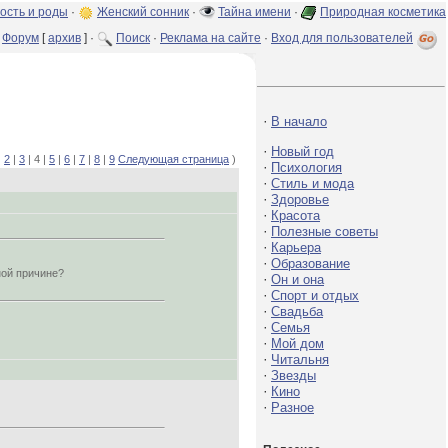
ость и роды
·
Женский сонник
·
Тайна имени
·
Природная косметика
Форум
[
архив
] ·
Поиск
·
Реклама на сайте
·
Вход для пользователей
·
В начало
·
Новый год
|
2
|
3
| 4 |
5
|
6
|
7
|
8
|
9
Следующая страница
)
·
Психология
·
Стиль и мода
·
Здоровье
·
Красота
·
Полезные советы
·
Карьера
·
Образование
ной причине?
·
Он и она
·
Спорт и отдых
·
Свадьба
·
Семья
·
Мой дом
·
Читальня
·
Звезды
·
Кино
·
Разное