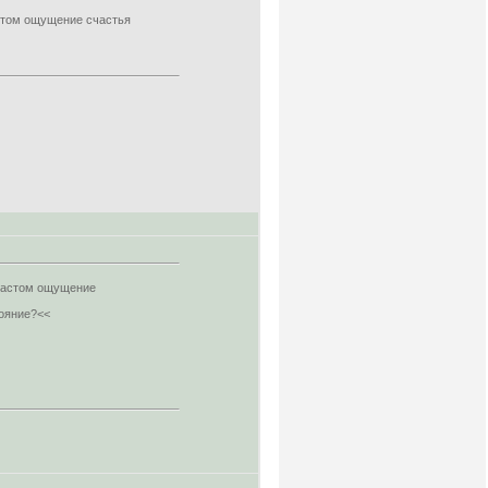
астом ощущение счастья
зрастом ощущение
тояние?<<