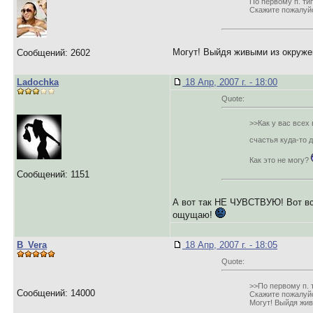
По первому п. тип
Скажите пожалуйс
Могут! Выйдя живыми из окруже
Сообщений: 2602
Ladochka
18 Апр, 2007 г. - 18:00
Quote:
>>Как у вас всех
счастья куда-то 
Как это не могу?
Сообщений: 1151
А вот так НЕ ЧУВСТВУЮ! Вот все
ощущаю!
B_Vera
18 Апр, 2007 г. - 18:05
Quote:
>>По первому п. т
Сообщений: 14000
Скажите пожалуйс
Могут! Выйдя жив