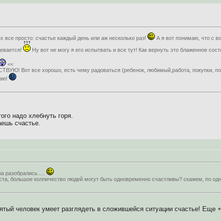
ех все просто: счастье каждый день или аж несколько раз!
А я вот понимаю, что с 
девается!
Ну вот не могу я его испытвать и все тут! Как вернуть это блаженное сос
<<
СТВУЮ! Вот все хорошо, есть чему радоваться (ребенок, любимый,работа, покупки, пог
щаю!
ого надо хлебнуть горя.
аешь счастье.
а разобрались.....
та, большое колличество людей могут быть одновременно счастливы? скажем, по од
ятый человек умеет разглядеть в сложившейся ситуации счастье! Еще + о