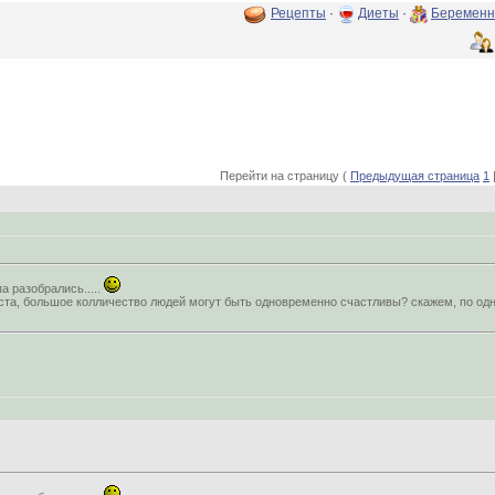
Рецепты
·
Диеты
·
Беременн
Перейти на страницу (
Предыдущая страница
1
а разобрались.....
та, большое колличество людей могут быть одновременно счастливы? скажем, по од