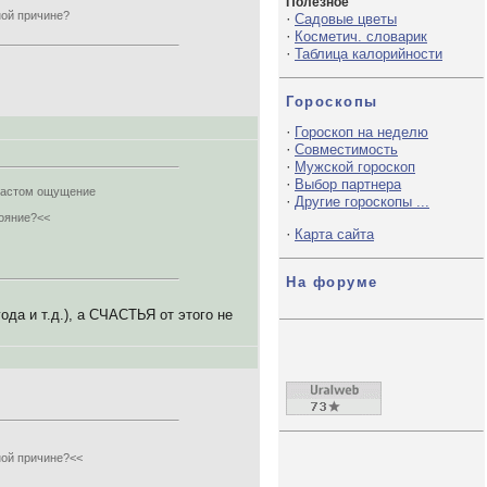
Полезное
ной причине?
·
Садовые цветы
·
Косметич. словарик
·
Таблица калорийности
Гороскопы
·
Гороскоп на неделю
·
Совместимость
·
Мужской гороскоп
·
Выбор партнера
зрастом ощущение
·
Другие гороскопы ...
тояние?<<
·
Карта сайта
На форуме
да и т.д.), а СЧАСТЬЯ от этого не
ной причине?<<