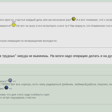
 все просто: счастье каждый день или аж несколько раз!
А я вот понимаю, что с во
девается!
Ну вот не могу я его испытвать и все тут! Как вернуть это блаженное сос
ескую операцию по возвращению молодости.
к трудных" никуда не выкинешь. На мозги надо операцию делать и на ду
 могу?
<<
СТВУЮ! Вот все хорошо, есть чему радоваться (ребенок, любимый,работа, покупки, пог
щаю!
<<
ому что для этого надо хлебнуть горя.
го остро ощущаешь счастье.