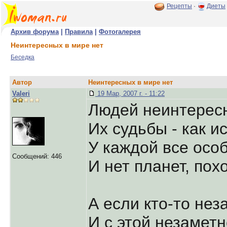
Рецепты
·
Диеты
Архив форума
|
Правила
|
Фотогалерея
Неинтересных в мире нет
Беседка
Автор
Неинтересных в мире нет
Valeri
19 Мар, 2007 г. - 11:22
Людей неинтересн
Их судьбы - как и
У каждой все особ
Сообщений: 446
И нет планет, пох
А если кто-то нез
И с этой незамет