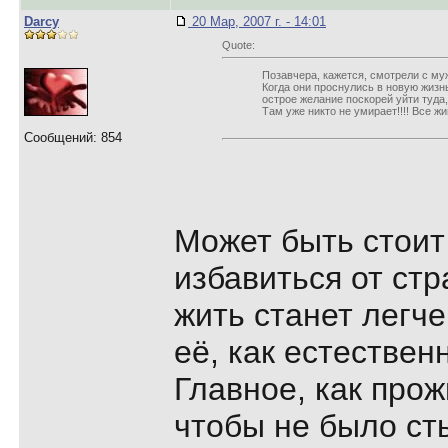
Darcy
20 Мар, 2007 г. - 14:01
Quote:
Позавчера, кажется, смотрели с му
Когда они проснулись в новую жизнь
острое желание поскорей уйти туда,
Там уже никто не умирает!!!! Все жи
Сообщений: 854
Может быть стоит
избавиться от стр
жить станет легч
её, как естествен
Главное, как прож
чтобы не было ст