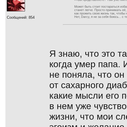
Может быть стоит постараться избав
станет легче. Просто принимать её,
как прожить свою жизнь так, чтобы 
Нет, Darcy, я не за себя боюсь... с 
Сообщений: 854
Я знаю, что это т
когда умер папа.
не поняла, что о
от сахарного диа
какие мысли его 
в нем уже чувство
жизни, что мои сл