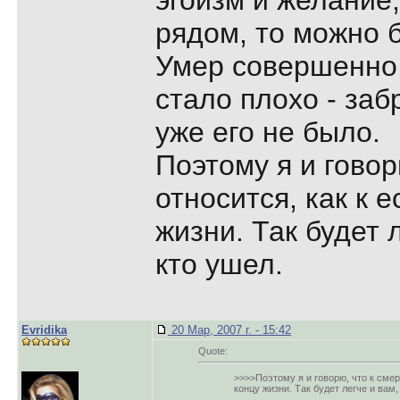
эгоизм и желание
рядом, то можно б
Умер совершенно 
стало плохо - заб
уже его не было.
Поэтому я и говор
относится, как к 
жизни. Так будет л
кто ушел.
Evridika
20 Мар, 2007 г. - 15:42
Quote:
>>>>Поэтому я и говорю, что к смер
концу жизни. Так будет легче и вам,