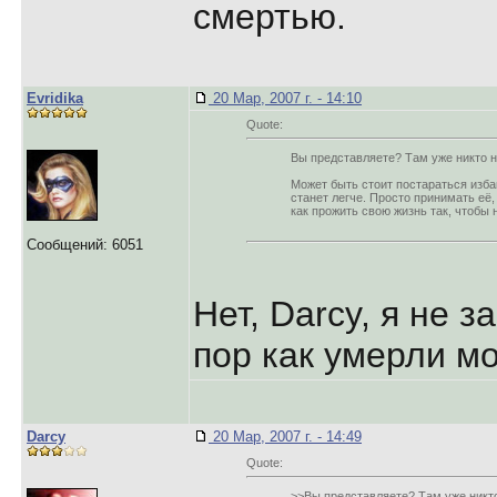
смертью.
Evridika
20 Мар, 2007 г. - 14:10
Quote:
Вы представляете? Там уже никто не
Может быть стоит постараться избав
станет легче. Просто принимать её,
как прожить свою жизнь так, чтобы 
Сообщений: 6051
Нет, Darcy, я не за
пор как умерли мо
Darcy
20 Мар, 2007 г. - 14:49
Quote:
>>Вы представляете? Там уже никто 