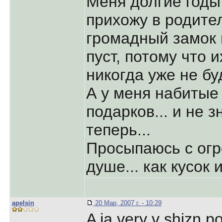
Меня долгие годы
прихожу в родите
громадный замок 
пуст, потому что 
никогда уже не буд
А у меня набитые 
подарков... и не 
теперь...
Просыпаюсь с огр
душе... как кусок 
apelsin
20 Мар, 2007 г. - 10:29
A ia very v shizn p