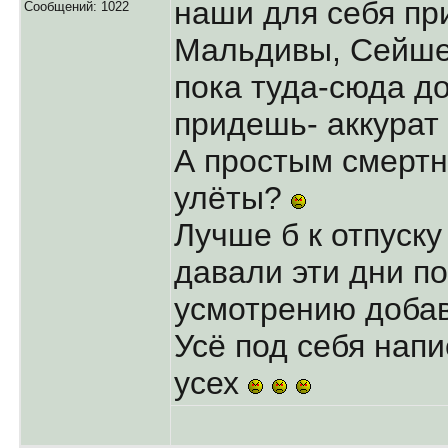
наши для себя пр
Сообщений: 1022
Мальдивы, Сейше
пока туда-сюда д
придешь- аккурат
А простым смертн
улёты?
Лучше б к отпуск
давали эти дни п
усмотрению добаво
Усё под себя напи
усех