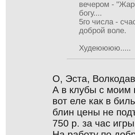
вечером - "Жара
богу....
5го числа - сча
доброй воле.
Худеюююю.....
О, Эста, Волкодав
А в клубы с моим
вот еле как в бил
блин цены не под
750 р. за час игры
На работу по добр