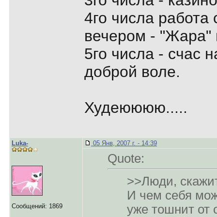
3го числа - казино
4го числа работа 
вечером - "Жара" и
5го числа - счас н
доброй воле.
Худеюююю.....
Luka-
05 Янв, 2007 г. - 14:39
Quote:
>>Люди, скажит
И чем себя мо
Сообщений: 1869
уже тошнит от 