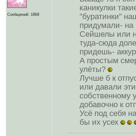
каникулки таки
Сообщений: 1869
"буратинки" на
придумали- на
Сейшелы или н
туда-сюда доле
придешь- аккур
А простым сме
улёты?
Лучше б к отпу
или давали эти
собственному 
добавочно к отп
Усё под себя н
бы их усех