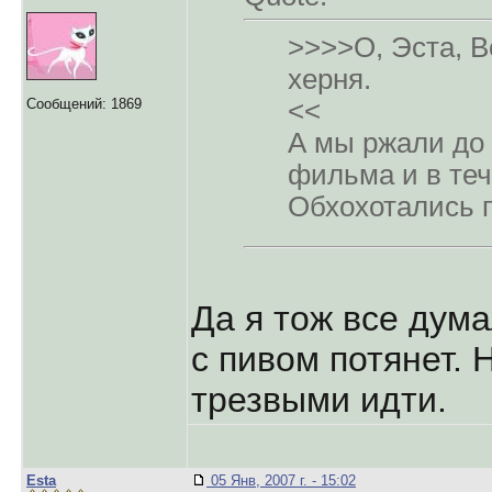
>>>>О, Эста, В
херня.
Сообщений: 1869
<<
А мы ржали до 
фильма и в те
Обхохотались п
Да я тож все дума
с пивом потянет. 
трезвыми идти.
Esta
05 Янв, 2007 г. - 15:02