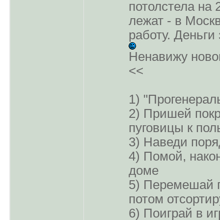
потолстела на 2
лежат - в Моск
работу. Деньги
Ненавижу ново
<<
1) "Прогенерал
2) Пришей пок
пуговицы к пол
3) Наведи поря
4) Помой, нако
доме
5) Перемешай г
потом отсортир
6) Поиграй в иг