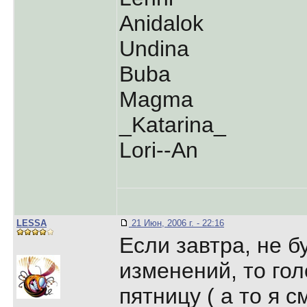
Anidalok
Undina
Buba
Magma
_Katarina_
Lori--An
LESSA
21 Июн, 2006 г. - 22:16
Если завтра, не б
изменений, то го
пятницу ( а то я 