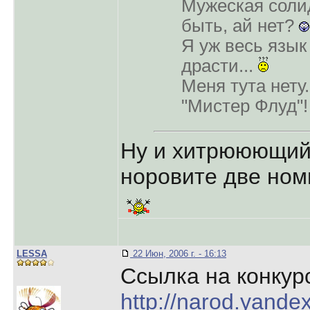
Мужеская соли
быть, ай нет?
Я уж весь язык 
драсти...
Меня тута нету.
"Мистер Флуд"
Ну и хитрююющий,
норовите две ном
LESSA
22 Июн, 2006 г. - 16:13
Ссылка на конкурс
http://narod.yandex