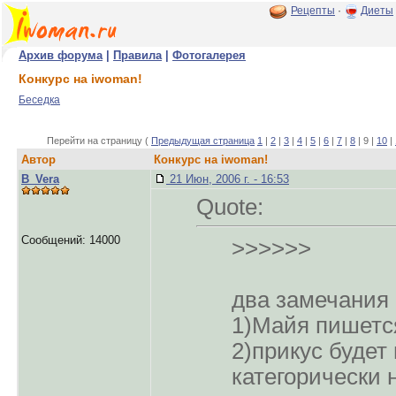
Рецепты
·
Диеты
Архив форума
|
Правила
|
Фотогалерея
Конкурс на iwoman!
Беседка
Перейти на страницу (
Предыдущая страница
1
|
2
|
3
|
4
|
5
|
6
|
7
|
8
| 9 |
10
|
Автор
Конкурс на iwoman!
B_Vera
21 Июн, 2006 г. - 16:53
Quote:
Сообщений: 14000
>>>>>>
два замечания 
1)Майя пишется
2)прикус будет 
категорически 