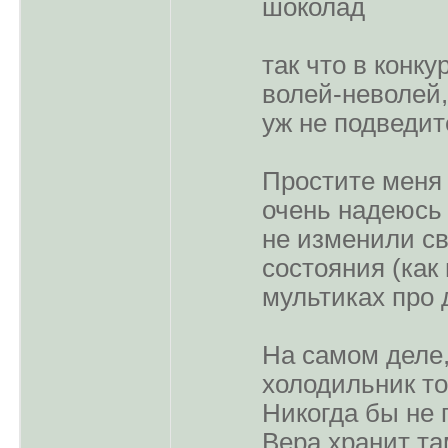
шоколад
так что в конку
волей-неволей,
уж не подведи
Простите меня 
очень надеюсь 
не изменили св
состояния (как 
мультиках про 
На самом деле,
холодильник то
Никогда бы не 
Вера хранит т