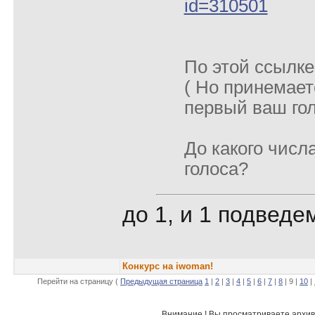
id=310501
По этой ссылке
( Но принемает
первый ваш го
До какого числ
голоса?
до 1, и 1 подведе
Конкурс на iwoman!
Перейти на страницу (
Предыдущая страница
1
|
2
|
3
|
4
|
5
|
6
|
7
|
8
| 9 |
10
|
Внимание ! Вы просматриваете архив 