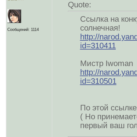
Quote:
Ссылка на конк
солнечная!
Сообщений: 1114
http://narod.yan
id=310411
Мистр Iwoman
http://narod.yan
id=310501
По этой ссылке
( Но принемает
первый ваш гол