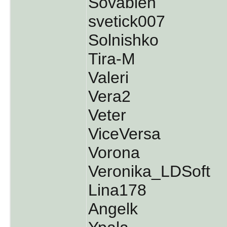
Sovabien
svetick007
Solnishko
Tira-M
Valeri
Vera2
Veter
ViceVersa
Vorona
Veronika_LDSoft
Lina178
Angelk