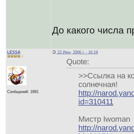
До какого числа 
LESSA
22 Июн, 2006 г. - 16:19
Quote:
>>Ссылка на ко
солнечная!
http://narod.yan
Сообщений: 1891
id=310411
Мистр Iwoman
http://narod.yan