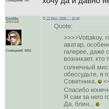
хочу да и давно н
Сообщений: 597
Evridika
22 Июн, 2006 г. - 10:46
Quote:
>>>>Vottakoy, 
аватар, особен
галерее, даже 
Сообщений: 6051
возникает, кто 
солнечный мис
обессудьте, я г
Советника.
<
Спасибо конеч
Я сам за него 
Да, блин...