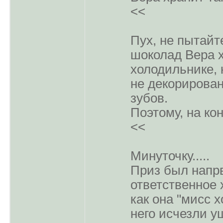
<<
Пух, не пытайт
шоколад Вера х
холодильнике, 
не декорирован
зубов.
Поэтому, на ко
<<
Минуточку.....
Приз был напр
ответственное 
как она "мисс х
него исчезли у