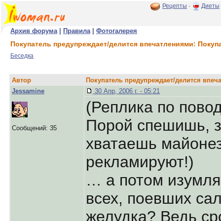
Рецепты
·
Диеты
Архив форума
|
Правила
|
Фотогалерея
Покупатель предупреждает/делится впечатлениями: Покупа
Беседка
Автор
Покупатель предупреждает/делится впеча
Jessamine
30 Апр, 2006 г. - 05:21
(Реплика по повод
Порой спешишь, з
Сообщений: 35
хватаешь майонез 
рекламируют!)
… а потом изумляе
всех, поевших са
желудка? Ведь сро