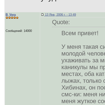
B_Vera
13 Янв, 2006 г. - 13:49
Quote:
Сообщений: 14000
Всем привет!
У меня такая с
молодой челов
ухаживать за м
каникулы мы п
местах, оба ка
лыжах, только о
Хибинах, он по
смс-ки: меня ни
меня жуткое со