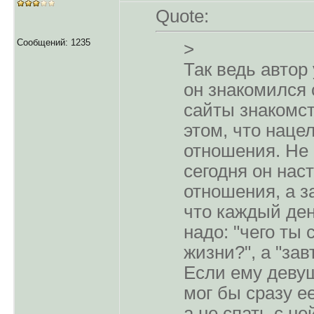
Quote:
Сообщений: 1235
>
Так ведь автор 
он знакомился 
сайты знакомст
этом, что наце
отношения. Не 
сегодня он нас
отношения, а за
что каждый де
надо: "чего ты
жизни?", а "зав
Если ему девуш
мог бы сразу ее
а не спать с не