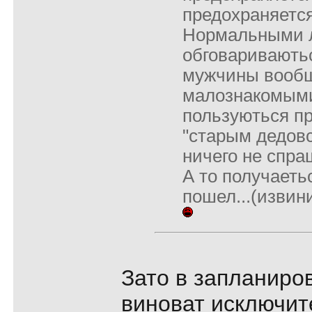
предохраняетс
Нормальными 
обговариваютьс
мужчины вообщ
малознакомым
пользуються п
"старым дедовс
ничего не спра
А то получаеть
пошел...(извин
Зато в запланиро
виноват исключите