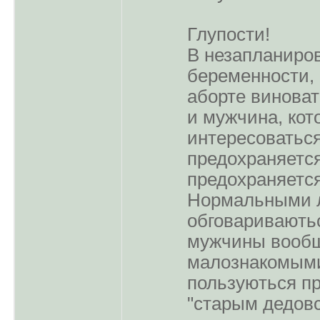
Глупости!
В незапланиро
беременности,
аборте виноват
и мужчина, ко
интересоваться
предохраняется
предохраняетс
Нормальными 
обговариваютьс
мужчины вообщ
малознакомым
пользуються п
"старым дедовс