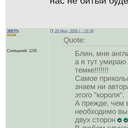
нас не битый буде
3BEPb
20 Июн, 2005 г. - 15:39
Quote:
Сообщений: 1235
Блин, мне англ
а я тут умираю 
темке!!!!!!!
Самое прикольн
знаем ни автора
этого "короля".
А прежде, чем 
необходимо вы
двух сторон