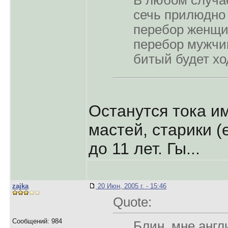
В любом случа
сечь прилюдно
перебор женщи
перебор мужчин,
битый будет хо
Останутся тока и
мастей, старики (
до 11 лет. Гы...
zajka
20 Июн, 2005 г. - 15:46
Quote:
Сообщений: 984
Блин, мне англ