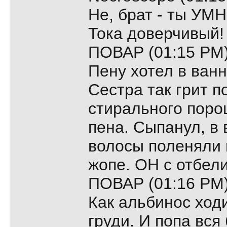
Не, брат - ты УМ
Тока доверчивый!
ПОВАР (01:15 PM)
Пену хотел в ванн
Сестра так грит п
стирального поро
пена. Сыпанул, в в
волосы поленяли в
жопе. ОН с отбели
ПОВАР (01:16 PM)
Как альбинос ход
груди. И попа вся