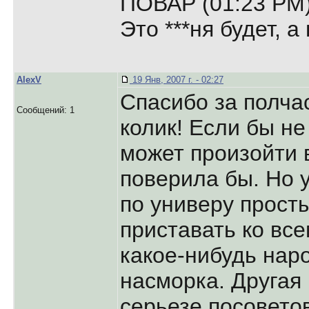
ПОВАР (01:23 PM)
Это ***ня будет, а 
AlexV
19 Янв, 2007 г. - 02:27
Спасибо за полчас
Сообщений: 1
колик! Если бы не
может произойти 
поверила бы. Но у
по универу прост
приставать ко все
какое-нибудь нар
насморка. Другая
серьезе посовето