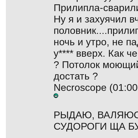
Прилипла-сварил
Ну я и захуячил в
половник....прилип
ночь и утро, не па
у**** вверх. Как ч
? Потолок моющий
достать ?
Necroscope (01:00
РЫДАЮ, ВАЛЯЮС
СУДОРОГИ ЩА БУ