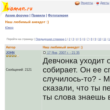
Рецепты
·
Диеты
Архив форума
|
Правила
|
Фотогалерея
Наш любимый анекдот :)
Юмор
Перейти на страницу (
Предыдущая страница
1
|
2
|
3
|
4
|
5
|
6
|
7
|
8
|
9
|
10
|
11
|
1
Автор
Наш любимый анекдот :)
JOHN
17 Янв, 2007 г. - 21:35
Девчонка уходит 
собирает. Он ее с
Сообщений: 2121
случилось-то? - 
сказали, что ты п
ты слова знаешь в