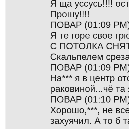
Я ща уссусь!!!! ос
Прошу!!!!
ПОВАР (01:09 PM)
Я те горе свое г
С ПОТОЛКА СНЯТ
Скальпелем среза
ПОВАР (01:09 PM)
На*** я в центр о
раковиной...чё та 
ПОВАР (01:10 PM)
Хорошо,***, не вс
захуячил. А то б т