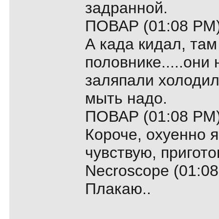
задранной.
ПОВАР (01:08 PM)
А када кидал, там
половнике.....они
заляпали холодиль
мыть надо.
ПОВАР (01:08 PM)
Короче, охуенно я
чувствую, пригото
Necroscope (01:08
Плакаю..