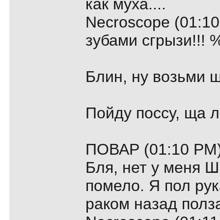
как муха....
Necroscope (01:10
зубами сгрызи!!! %-))
Блин, ну возьми ш
Пойду поссу, ща ло
ПОВАР (01:10 PM)
Бля, нет у меня 
помело. Я пол ру
раком назад полз