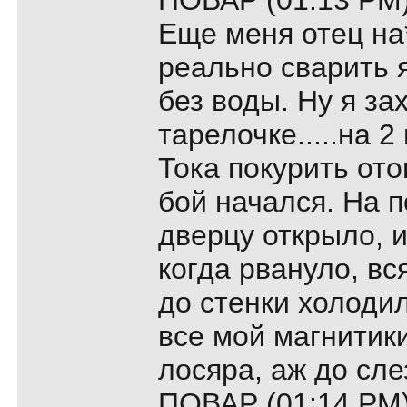
ПОВАР (01:13 PM)
Еще меня отец на**
реально сварить 
без воды. Ну я за
тарелочке.....на 
Тока покурить ото
бой начался. На 
дверцу открыло, 
когда рвануло, вс
до стенки холоди
все мой магнитики
лосяра, аж до сле
ПОВАР (01:14 PM)