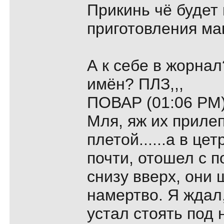
Прикинь чё будет 
приготовления ма
А к себе в жорна
имён? ПЛЗ,,,
ПОВАР (01:06 PM)
Мля, яж их приле
плетой......а в це
почти, отошел с п
снизу вверх, они 
намертво. Я ждал,
устал стоять под