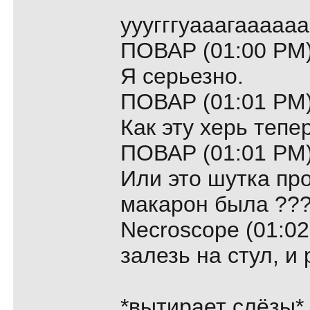
ууугггуааагаааааааа!!
ПОВАР (01:00 PM)
Я серьезно.
ПОВАР (01:01 PM)
Как эту херь тепе
ПОВАР (01:01 PM)
Или это шутка про
макарон была ??
Necroscope (01:02
залезь на стул, и 
*вытирает слёзы*