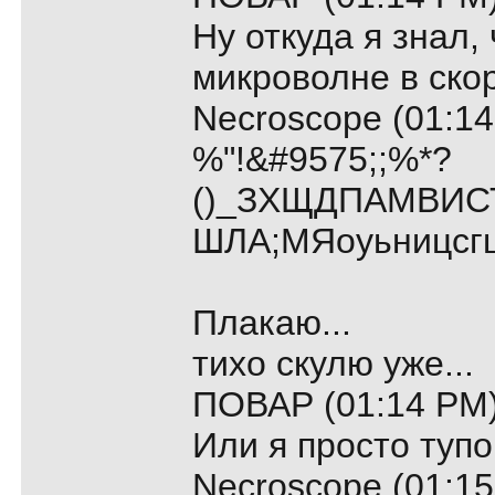
Ну откуда я знал, 
микроволне в скор
Necroscope (01:14
%"!&#9575;;%*?
()_ЗХЩДПАМВИС
ШЛА;МЯоуьницсг
Плакаю...
тихо скулю уже...
ПОВАР (01:14 PM)
Или я просто тупо
Necroscope (01:15