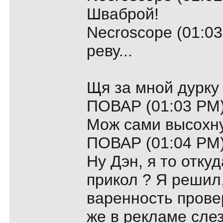
Шваброй!
Necroscope (01:03
реву...
Щя за мной дурку
ПОВАР (01:03 PM)
Мож сами высохнут
ПОВАР (01:04 PM)
Ну Дэн, я то откуд
прикол ? Я решил,
варенность прове
же в рекламе сле