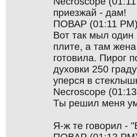
Necroscope (01:11
приезжай - дам!
ПОВАР (01:11 PM)
Вот так мыл один 
плите, а там жена
готовила. Пирог 
духовки 250 граду
уперся в стеклышко
Necroscope (01:13
Ты решил меня у
Я-ж те говорил - "