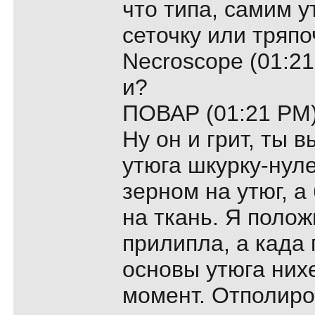
что типа, самим у
сеточку или тряпоч
Necroscope (01:21
и?
ПОВАР (01:21 PM)
Ну он и грит, ты 
утюга шкурку-нуле
зерном на утюг, 
на ткань. Я полож
прилипла, а када 
основы утюга них
момент. Отполиро