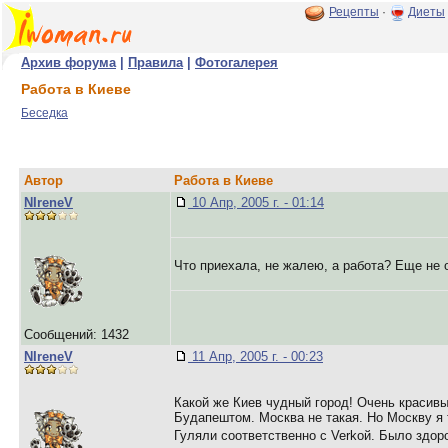
Рецепты
·
Диеты
Архив форума
|
Правила
|
Фотогалерея
Работа в Киеве
Беседка
Автор
Работа в Киеве
NIreneV
10 Апр, 2005 г. - 01:14
Что приехала, не жалею, а работа? Еще не
Сообщений: 1432
NIreneV
11 Апр, 2005 г. - 00:23
Какой же Киев чудный город! Очень красивы
Будапештом. Москва не такая. Но Москву я 
Гуляли соответственно с Verkoй. Было здоро