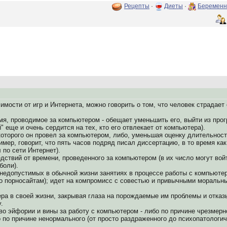
Рецепты
·
Диеты
·
Беременн
мости от игр и Интернета, можно говорить о том, что человек страдает 
мя, проводимое за компьютером - обещает уменьшить его, выйти из прог
 еще и очень сердится на тех, кто его отвлекает от компьютера).
которого он провел за компьютером, либо, уменьшая оценку длительности
имер, говорит, что пять часов подряд писал диссертацию, в то время ка
 по сети Интернет).
едствий от времени, проведенного за компьютером (в их число могут во
боли).
 недопустимых в обычной жизни занятиях в процессе работы с компьютер
по порносайтам); идет на компромисс с совестью и привычными моральн
ра в своей жизни, закрывая глаза на порождаемые им проблемы и отказы
.
о эйфории и вины за работу с компьютером - либо по причине чрезмерн
 по причине ненормального (от просто раздраженного до психопатологич