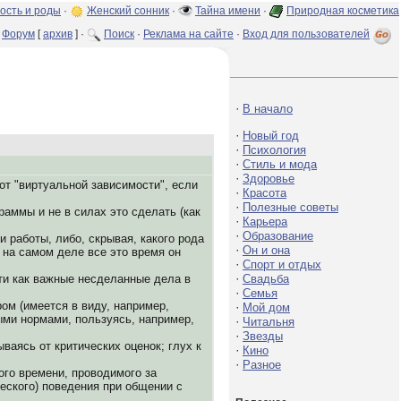
ость и роды
·
Женский сонник
·
Тайна имени
·
Природная косметика
Форум
[
архив
] ·
Поиск
·
Реклама на сайте
·
Вход для пользователей
·
В начало
·
Новый год
·
Психология
·
Стиль и мода
·
Здоровье
от "виртуальной зависимости", если
·
Красота
·
Полезные советы
раммы и не в силах это сделать (как
·
Карьера
·
Образование
 работы, либо, скрывая, какого рода
·
Он и она
к на самом деле все это время он
·
Спорт и отдых
·
йти как важные несделанные дела в
Свадьба
·
Семья
ом (имеется в виду, например,
·
Мой дом
ыми нормами, пользуясь, например,
·
Читальня
·
Звезды
ваясь от критических оценок; глух к
·
Кино
·
Разное
ого времени, проводимого за
еского) поведения при общении с