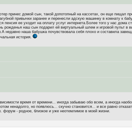
тер принес домой сын, такой допотопный на кассетах, он еще пищал 
агубной привычки заранее и перенесли адскую машинку в комнату к бабу
ся пенсия ее уходит на оплату услуг интернета.Более того у нас дома 
нь рожденья наш сын подарил ей виртуальный шлем и игровой пульт в в
.А недавно наша бабушка почувствовала себя плохо и составила завеща
ечальная история.
висимости время от времени... иногда забываю обо всем, а иногда наобо
отом ненадолго, но появлюсь... скучно становится... и все равно отказат
.к. форум - родное, близкое и уже неотемлимое в моей жизни.