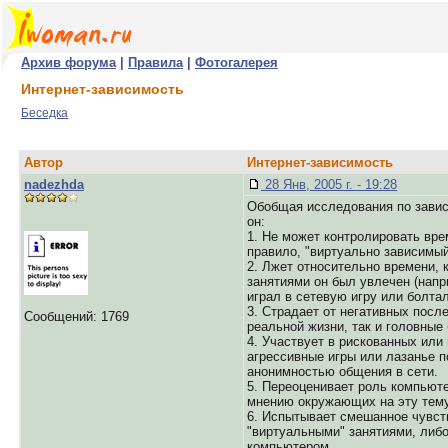
Архив форума
|
Правила
|
Фотогалерея
Интернет-зависимость
Беседка
Автор
Интернет-зависимость
nadezhda
28 Янв, 2005 г. - 19:28
Обобщая исследования по зависи
он:
1. Не может контролировать вре
правило, "виртуально зависимый"
2. Лжет относительно времени, 
занятиями он был увлечен (напр
играл в сетевую игру или болтал
3. Страдает от негативных посл
Сообщений: 1769
реальной жизни, так и головные 
4. Участвует в рискованных или
агрессивные игры или лазанье 
анонимностью общения в сети.
5. Переоценивает роль компьюте
мнению окружающих на эту тему
6. Испытывает смешанное чувств
"виртуальными" занятиями, либо
компьютером.