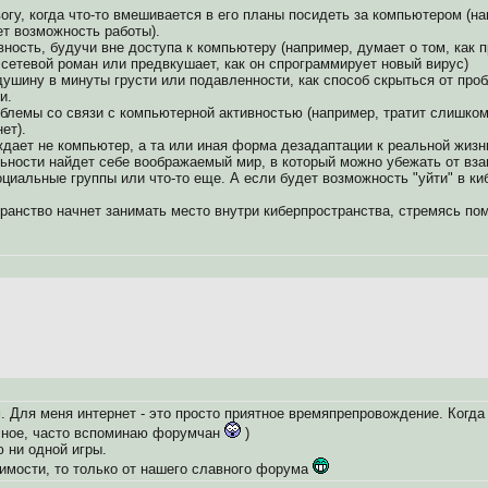
гу, когда что-то вмешивается в его планы посидеть за компьютером (на
ет возможность работы).
вность, будучи вне доступа к компьютеру (например, думает о том, как
сетевой роман или предвкушает, как он спрограммирует новый вирус)
душину в минуты грусти или подавленности, как способ скрыться от про
и.
блемы со связи с компьютерной активностью (например, тратит слишком
ет).
ает не компьютер, а та или иная форма дезадаптации к реальной жизни
ьности найдет себе воображаемый мир, в который можно убежать от вза
социальные группы или что-то еще. А если будет возможность "уйти" в к
транство начнет занимать место внутри киберпространства, стремясь по
м. Для меня интернет - это просто приятное времяпрепровождение. Когда
есное, часто вспоминаю форумчан
)
ю ни одной игры.
имости, то только от нашего славного форума