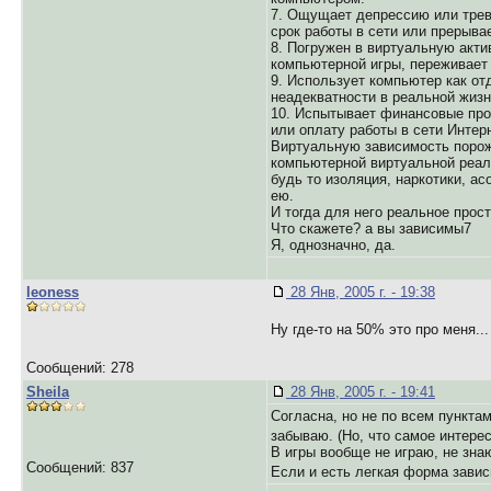
7. Ощущает депрессию или трево
срок работы в сети или прерыва
8. Погружен в виртуальную акти
компьютерной игры, переживает 
9. Использует компьютер как от
неадекватности в реальной жизн
10. Испытывает финансовые про
или оплату работы в сети Интерн
Виртуальную зависимость порожд
компьютерной виртуальной реал
будь то изоляция, наркотики, а
ею.
И тогда для него реальное прос
Что скажете? а вы зависимы7
Я, однозначно, да.
leoness
28 Янв, 2005 г. - 19:38
Ну где-то на 50% это про меня...
Сообщений: 278
Sheila
28 Янв, 2005 г. - 19:41
Согласна, но не по всем пункта
забываю. (Но, что самое интер
В игры вообще не играю, не зна
Сообщений: 837
Если и есть легкая форма завис