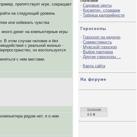
Полезное
пример, препятствует игре, сокращает
·
Садовые цветы
·
Косметич. словарик
 пройти на следующий уровень
·
Таблица калорийности
блем или избежать чувства
Гороскопы
 много денег на компьютерные игры
·
Гороскоп на неделю
. В этом случае человек и без
·
Совместимость
имодействия с реальной жизнью -
·
Мужской гороскоп
иберпространство, он воспользуется
·
Выбор партнера
·
Другие гороскопы ...
меняться с ним местами.
·
Карта сайта
На форуме
 компьютера рядом нет, я о нем