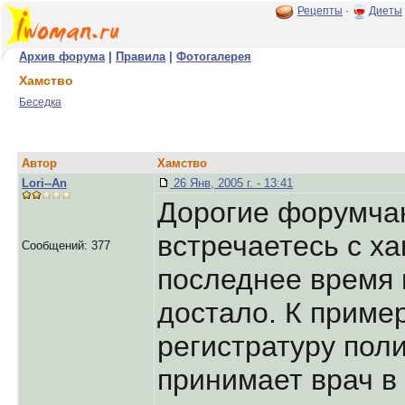
Рецепты
·
Диеты
Архив форума
|
Правила
|
Фотогалерея
Хамство
Беседка
Автор
Хамство
Lori--An
26 Янв, 2005 г. - 13:41
Дорогие форумчан
встречаетесь с ха
Сообщений: 377
последнее время 
достало. К приме
регистратуру поли
принимает врач в