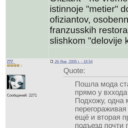
istinnoje "metier" d
ofiziantov, osobenn
franzusskih restor
slishkom "delovije k
777_
26 Янв, 2005 г. - 18:54
Quote:
Пошла мода с
прямо у вххода
Сообщений: 2271
Подхожу, одна 
перегораживая 
ещё и вторая п
подъезд почти