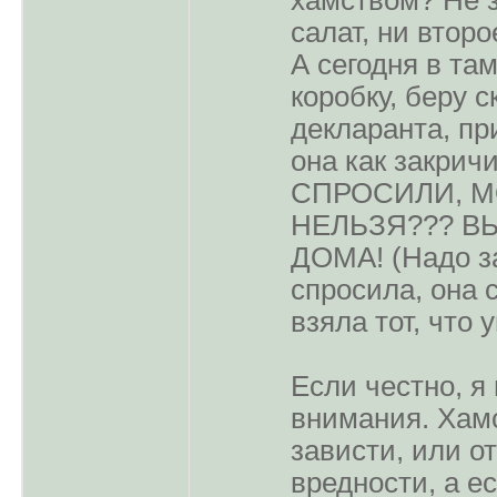
хамством? Не з
салат, ни второ
А сегодня в т
коробку, беру с
декларанта, пр
она как закрич
СПРОСИЛИ, М
НЕЛЬЗЯ??? ВЫ
ДОМА! (Надо з
спросила, она 
взяла тот, что
Если честно, я
внимания. Хамс
зависти, или от
вредности, а е