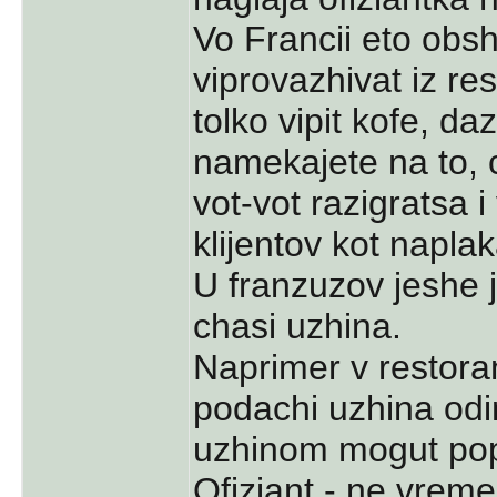
Vo Francii eto obs
viprovazhivat iz rest
tolko vipit kofe, daz
namekajete na to, 
vot-vot razigratsa 
klijentov kot naplak
U franzuzov jeshe 
chasi uzhina.
Naprimer v restora
podachi uzhina odi
uzhinom mogut popr
Ofiziant - ne vreme