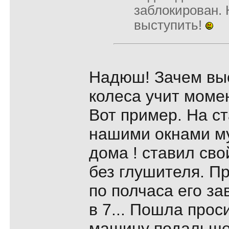
заблокирован. К
выступить!
Надюш! Зачем вы
колеса учит моме
Вот пример. На с
нашими окнами му
дома ! ставил св
без глушителя. Пр
по полчаса его за
в 7... Пошла прос
машину подальше 