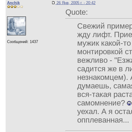
Anchik
26 Янв, 2005 г. - 20:42
Quote:
Свежий пример:
жду лифт. Прие
мужик какой-то
Сообщений: 1437
монтировкой ст
вежливо - "Езжа
садится же в л
незнакомцем). А
думаешь, сама
вся-такая раста
самомнение?
уехал. А я оста
опплеванная...