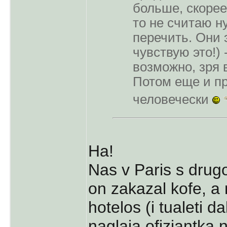
больше, скорее 
то не считаю 
перечить. Они э
чувствую это!) 
возможно, зря 
Потом еще и п
человечески
Ha!
Nas v Paris s drugo
on zakazal kofe, a
hotelos (i tualeti da
naglaja ofiziantka n