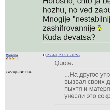
Horosho, chto ja b
hozhu, no ved zapu
Mnogije "nestabilnij
zashifrovannije
Kuda devatsa?
Vorrona
26 Янв, 2005 г. - 18:56
Quote:
Сообщений: 1134
...На другое ут
вызвал своих д
пыхтя и матеря
унесли это сок