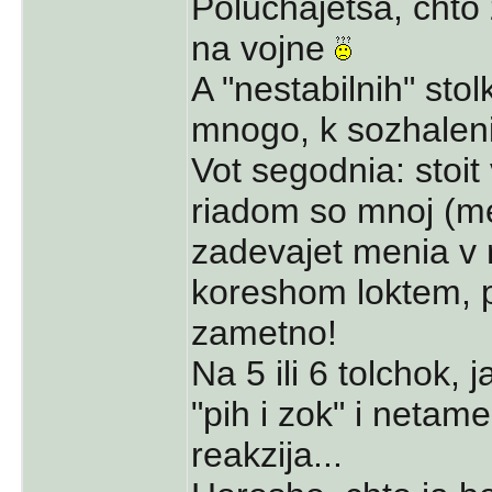
Poluchajetsa, chto
na vojne
A "nestabilnih" st
mnogo, k sozhaleni
Vot segodnia: stoi
riadom so mnoj (me
zadevajet menia v
koreshom loktem, 
zametno!
Na 5 ili 6 tolchok, 
"pih i zok" i netame
reakzija...