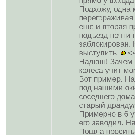
прямо у вххода
Подхожу, одна 
перегораживая 
ещё и вторая п
подъезд почти
заблокирован. К
выступить!
<
Надюш! Зачем 
колеса учит мо
Вот пример. На
под нашими ок
соседнего дома
старый драндул
Примерно в 6 у
его заводил. На
Пошла просить 