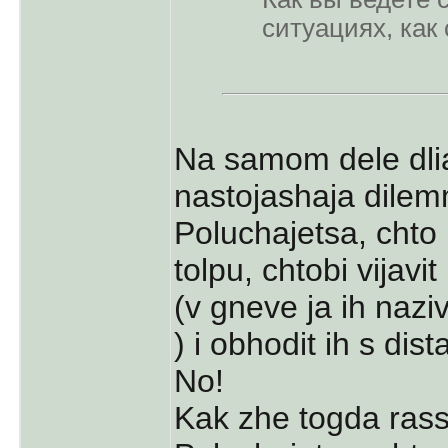
ситуациях, как 
Na samom dele dli
nastojashaja dile
Poluchajetsa, chto
tolpu, chtobi vijavi
(v gneve ja ih naz
) i obhodit ih s dista
No!
Kak zhe togda rass