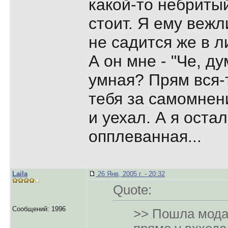
какой-то небриты
стоит. Я ему вежл
не садится же в л
А он мне - "Че, д
умная? Прям вся-т
тебя за самомне
и уехал. А я остал
опплеванная...
Laila
26 Янв, 2005 г. - 20:32
Quote:
Сообщений: 1996
>> Пошла мода