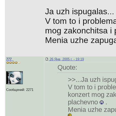
Ja uzh ispugalas...
V tom to i problem
mog zakonchitsa i
Menia uzhe zapugali
777_
26 Янв, 2005 г. - 19:19
Quote:
>>...Ja uzh ispug
V tom to i probl
Сообщений: 2271
konzert mog zak
plachevno
.
Menia uzhe zapug