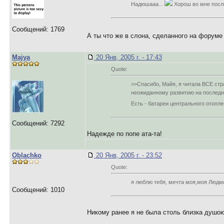
Надюшааа...
Хорош во мне после
Сообщений: 1769
А ты что же в слона, сделанного на форуме
Majya
20 Янв, 2005 г. - 17:43
Quote:
>>Спасибо, Майя, я читала ВСЕ стр
неожиданному развитию на последни
Есть - батареи центрального отопл
Сообщений: 7292
Надежде по попе ата-та!
Oblachko
20 Янв, 2005 г. - 23:52
Quote:
я люблю тебя, мечта моя,моя Людм
Сообщений: 1010
Никому ранее я не была столь близка душою,