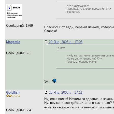
>>>> виховали.<<
Переведите слово, пожалуйста!<<
Воспитали
Сообщений: 1769
Спасибо! Вот ведь, первым языком, котором
Старею!
Magestic
20 Янв, 2005 г. - 17:03
Quote:
Сообщений: 52
>>Ну не противно ли изголяться и х
Ну не унизительно ли???<<
Горько..и больно очень.
Эх...
Goldfish
20 Янв, 2005 г. - 17:11
Ну, елки-палки! Начали за здравие, а законч
Ну, неужели все действительно так плохо? 
есть же оно все таки это теплое и хорошее
Сообщений: 584