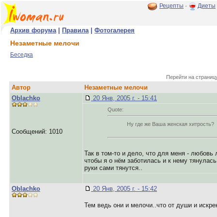
Рецепты
·
Диеты
Архив форума
|
Правила
|
Фотогалерея
Незаметные мелочи
Беседка
Перейти на страниц
Автор
Незаметные мелочи
Oblachko
20 Янв, 2005 г. - 15:41
Quote:
Ну где же Ваша женская хитрость?
Сообщений: 1010
Так в том-то и дело, что для меня - любовь
чтобы я о нём заботилась и к нему тянулась
руки сами тянутся..
Oblachko
20 Янв, 2005 г. - 15:42
Тем ведь они и мелочи..что от души и искре