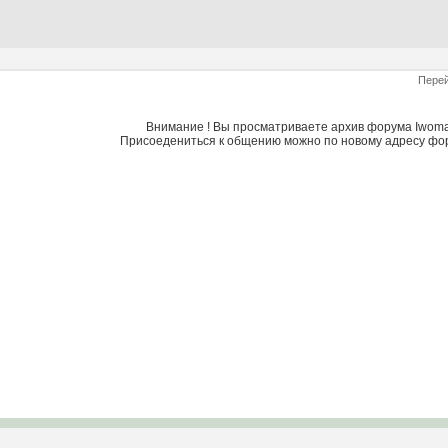
Перей
Внимание ! Вы просматриваете архив форума Iwoman
Присоедениться к общению можно по новому адресу фо