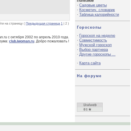
Полезное
·
Садовые цветы
·
Косметич. словарик
·
Таблица калорийности
ти на страницу (
Предыдущая страница
1
| 2 )
Гороскопы
·
Гороскоп на неделю
.ru с октября 2002 по апрель 2010 года.
·
Совместимость
рума:
club.iwoman.ru
. Добро пожаловать !
·
Мужской гороскоп
·
Выбор партнера
·
Другие гороскопы ...
·
Карта сайта
На форуме