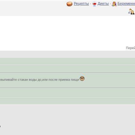
Рецепты
·
Диеты
·
Беременн
Перей
 выпивайте стакан воды до,или после приема пищи