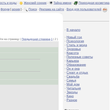
ость и роды
·
Женский сонник
·
Тайна имени
·
Природная косметика
Форум
[
архив
] ·
Поиск
·
Реклама на сайте
·
Вход для пользователей
·
В начало
·
Новый год
ти на страницу (
Предыдущая страница
1
| 2 )
·
Психология
·
Стиль и мода
·
Здоровье
·
Красота
·
Полезные советы
·
Карьера
·
Образование
·
Он и она
·
Спорт и отдых
·
Свадьба
·
Семья
·
Мой дом
·
Читальня
·
Звезды
·
Кино
·
Разное