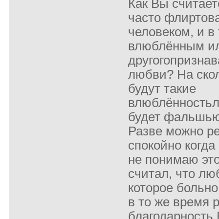
Как Вы считает
часто флиртова
человеком, и в
влюблённым и
другогопризнав
любви? На ско
будут такие
влюблённостьл
будет фальшью
Разве можно ре
спокойно когда
не понимаю этог
считал, что лю
которое больно
в то же время 
благодарность Б