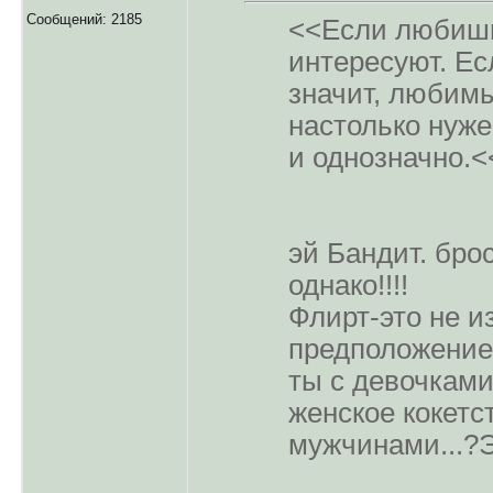
Сообщений: 2185
<<Если любишь,
интересуют. Е
значит, любим
настолько нужен
и однозначно.<
эй Бандит. брос
однако!!!!
Флирт-это не и
предположение 
ты с девочками
женское кокетст
мужчинами...?Э