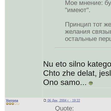
Мое мнение: бу
"имеют".
Принцип тот же
желания связыв
остальные перц
Nu eto silno kate
Chto zhe delat, jesli
Ono samo...
Vorrona
06 Дек, 2004 г. - 19:22
Quote: