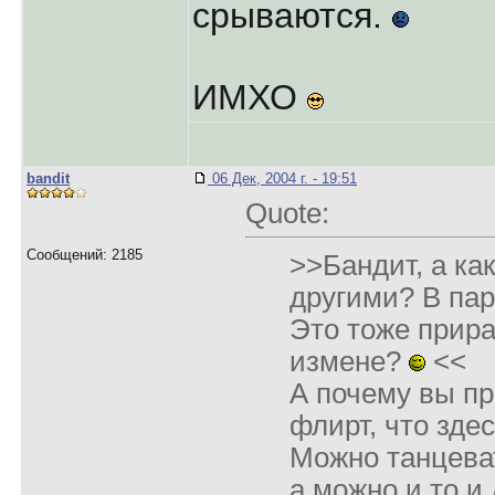
срываются.
ИМХО
bandit
06 Дек, 2004 г. - 19:51
Quote:
Сообщений: 2185
>>Бандит, а как
другими? В па
Это тоже прира
измене?
<<
А почему вы пр
флирт, что зде
Можно танцева
а можно и то и 