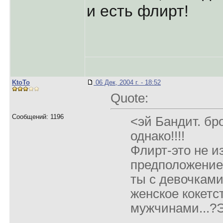
и есть флирт!
KtoTo
06 Дек, 2004 г. - 18:52
Quote:
Сообщений: 1196
<эй Бандит. бро
однако!!!!
Флирт-это не и
предположение 
ты с девочками
женское кокетст
мужчинами...?Э