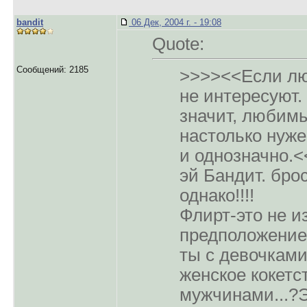
bandit
06 Дек, 2004 г. - 19:08
Quote:
Сообщений: 2185
>>>><<Если лю
не интересуют.
значит, любим
настолько нужен
и однозначно.<
эй Бандит. брос
однако!!!!
Флирт-это не и
предположение 
ты с девочками
женское кокетст
мужчинами...?Э