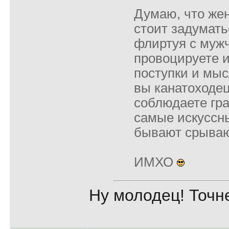
Думаю, что же
стоит задумать
флиртуя с муж
провоцируете 
поступки и мы
вы канатоходец
соблюдаете гра
самые искуссн
бывают срыва
ИМХО
Ну молодец! Точн