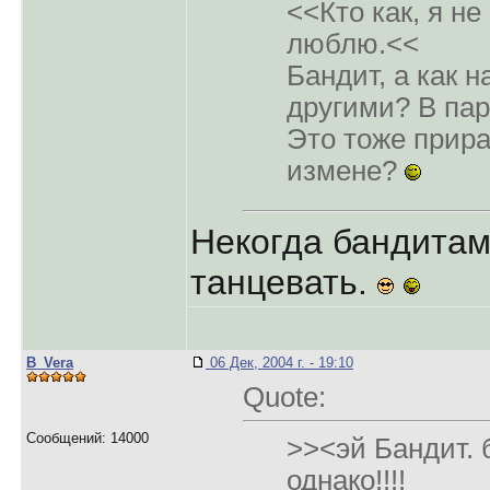
<<Кто как, я н
люблю.<<
Бандит, а как н
другими? В па
Это тоже прира
измене?
Некогда бандитам
танцевать.
B_Vera
06 Дек, 2004 г. - 19:10
Quote:
Сообщений: 14000
>><эй Бандит. 
однако!!!!