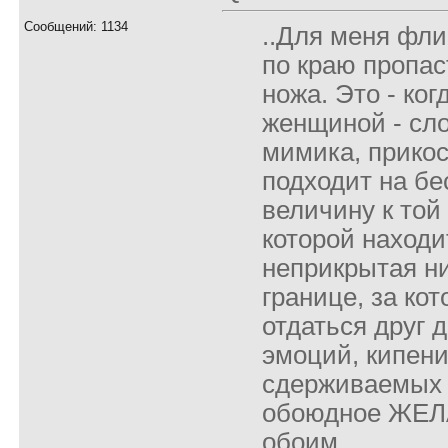
Сообщений: 1134
..Для меня фли
по краю пропас
ножа. Это - ко
женщиной - сло
мимика, прикос
подходит на б
величину к той 
которой находи
неприкрытая ни
границе, за кот
отдаться друг д
эмоций, кипени
сдерживаемых ч
обоюдное ЖЕЛ
обоим...