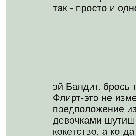
так - просто и одн
эй Бандит. брось т
Флирт-это не изм
предположение из
девочками шутишь
кокетство, а когд