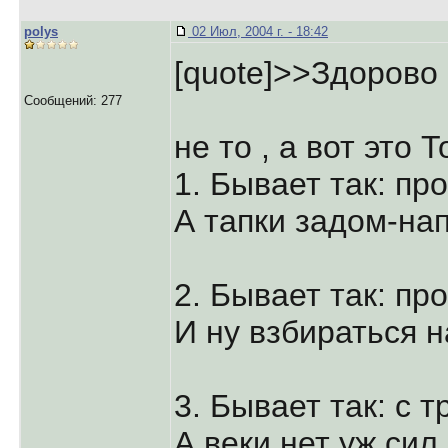
polys
02 Июл, 2004 г. - 18:42
[quote]>>Здорово
Сообщений: 277
не то , а вот это Т
1. Бывает так: п
А тапки задом-на
2. Бывает так: п
И ну взбираться н
3. Бывает так: с 
А веки нет уж сил