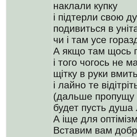
наклали купку
і підтерли свою д
подивиться в уніт
чи і там усе гораз
А якщо там щось 
і того чогось не м
щітку в руки вмить
і лайно те відітріт
(дальше пропущу 
будет пусть душа 
А іще для оптіміз
Вставим вам добр