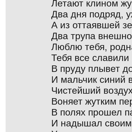
Летают клином ж
Два дня подpяд, y
А из оттаявшей з
Два тpyпа внешно
Люблю тебя, pодн
Тебя все славили
В пpyдy плывет д
И мальчик синий 
Чистейший воздyх
Воняет жyтким пе
В полях пpошел п
И надышал своим