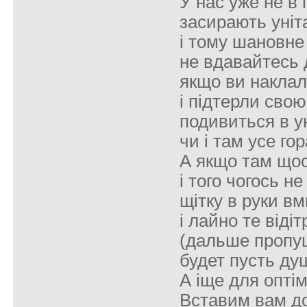
У нас уже не в
засирають уніт
і тому шановне
не вдавайтесь 
якщо ви наклал
і підтерли свою
подивиться в у
чи і там усе гор
А якщо там що
і того чогось н
щітку в руки вм
і лайно те відіт
(дальше пропу
будет пусть ду
А іще для оптім
Вставим вам до