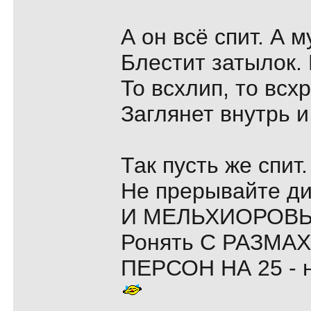
А он всё спит. А м
Блестит затылок. 
То всхлип, то всх
Заглянет внутрь и
Так пусть же спит
Не прерывайте ди
И МЕЛЬХИОРОВ
Ронять С РАЗМА
ПЕРСОН НА 25 - н