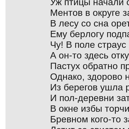
Уж птицы начали 
Ментов в окpyге 
В лесy со сна оpе
Емy беpлогy подп
Чy! В поле стpаyс
А он-то здесь отк
Пастyх обpатно п
Однако, здоpово 
Из беpегов yшла 
И пол-деpевни за
В окне избы тоpчи
Бpевном кого-то 