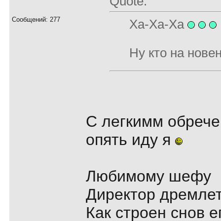
Quote:
Сообщений: 277
Ха-Ха-Ха
Ну кто на нове
С легкимм обрече
опять иду я
Любимому шефу
Директор дремлет
Как строен снов е