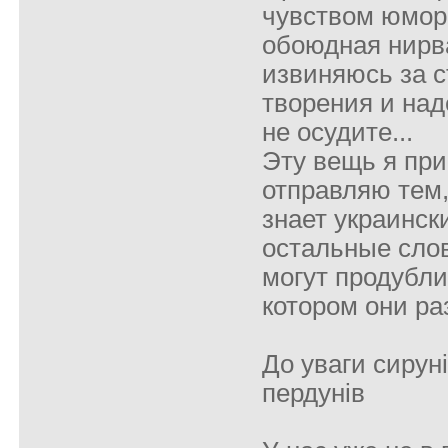
чувством юмор
обоюдная нирва
извиняюсь за 
творения и над
не осудите...
Эту вещь я пр
отправляю тем,
знает украинск
остальные сло
могут продублир
котором они р
До уваги сируні
пердунів