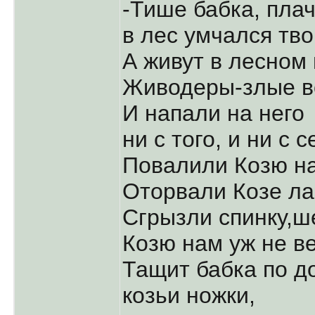
-Тише бабка, плач
в лес умчался тво
А живут в лесном
Живодеры-злые во
И напали на него
ни с того, и ни с с
Повалили Козю на
Оторвали Козе ла
Сгрызли спинку,ше
Козю нам уж не ве
Тащит бабка по д
козьи ножки,