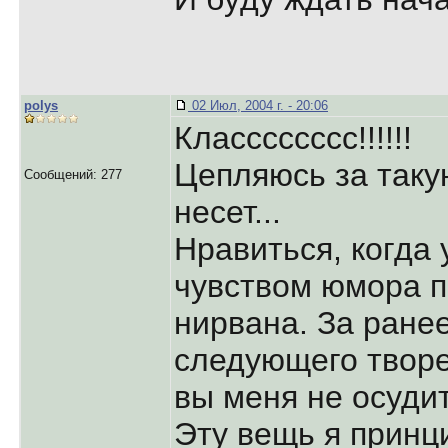
polys
02 Июл, 2004 г. - 20:06
Класссссссс!!!!!!
Цепляюсь за таку
Сообщений: 277
несет...
Нравиться, когда 
чувством юмора п
нирвана. За ране
следующего творе
вы меня не осудит
Эту вещь я принц