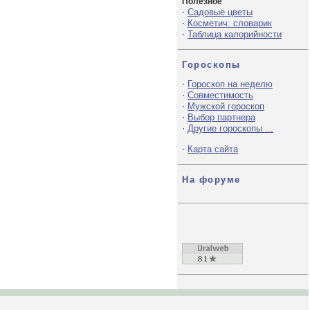
Полезное
·
Садовые цветы
·
Косметич. словарик
·
Таблица калорийности
Гороскопы
·
Гороскоп на неделю
·
Совместимость
·
Мужской гороскоп
·
Выбор партнера
·
Другие гороскопы ...
·
Карта сайта
На форуме