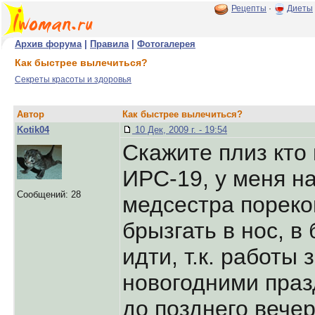
Рецепты
·
Диеты
Архив форума
|
Правила
|
Фотогалерея
Как быстрее вылечиться?
Секреты красоты и здоровья
Автор
Как быстрее вылечиться?
Kotik04
10 Дек, 2009 г. - 19:54
Скажите плиз кто
ИРС-19, у меня н
Сообщений: 28
медсестра порек
брызгать в нос, в
идти, т.к. работы
новогодними праз
до позднего вече