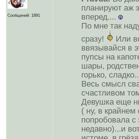
планируют аж з
вперед....
Сообщений: 1891
По мне так над
сразу!
Или в
ввязывайся в э
пупсы на капот
шары, родствен
горько, сладко.
Весь смысл св
счастливом то
Девушка еще н
( ну, в крайнем
попробовала с
недавно)...и во
истоме, в грёза