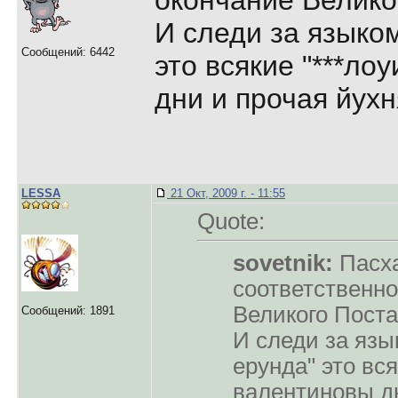
окончание Велико
И следи за языком
Сообщений: 6442
это всякие "***ло
дни и прочая йухн
LESSA
21 Окт, 2009 г. - 11:55
Quote:
sovetnik:
Пасха
соответственно
Великого Поста
Сообщений: 1891
И следи за язы
ерунда" это вся
валентиновы д