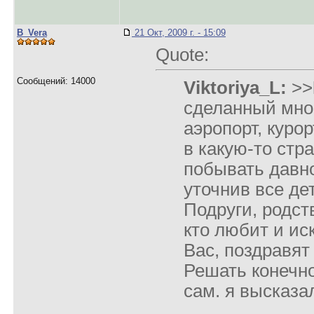
B_Vera
21 Окт, 2009 г. - 15:09
Quote:
Сообщений: 14000
Viktoriya_L:
>>
сделанный мной
аэропорт, куро
в какую-то стра
побывать давн
уточнив все де
Подруги, родст
кто любит и ис
Вас, поздравят
Решать конечн
сам. я высказа