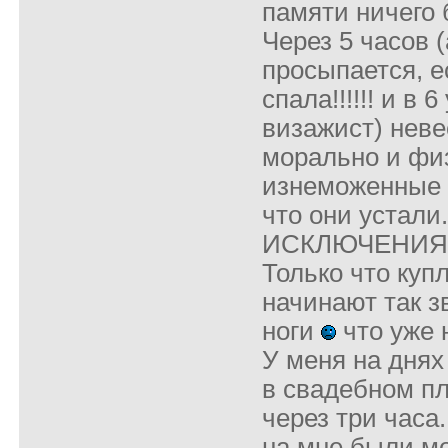
памяти ничего 
Через 5 часов 
просыпается, 
спала!!!!!! и в 
визажист) неве
морально и фи
изнеможенные 
что они устали
ИСКЛЮЧЕНИЯ
Только что куп
начинают так з
ноги
что уже 
У меня на днях
в свадебном пл
через три часа
на мне были мо