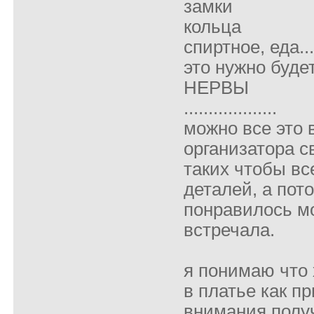
замки
кольца
спиртное, еда.......
это нужно буде
НЕРВЫ
...................
можно все это 
организатора сва
таких чтобы вс
деталей, а пот
понравилось мо
встречала.
я понимаю что 
в платье как пр
внимания получ