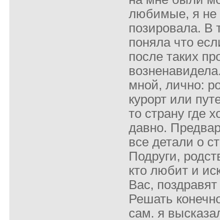
любимые, я не 
позировала. В 
поняла что есл
после таких про
возненавидела
мной, лично: ро
курорт или пут
то страну где 
давно. Предва
все детали о ст
Подруги, родст
кто любит и ис
Вас, поздравят
Решать конечн
сам. я высказа