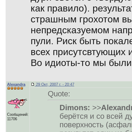
как правило). результа
страшным грохотом вы
непредсказуемом напр
пули. Риск быть покал
всех присутсвтующих и
Во идиоты-то мы были
Alexandra
29 Окт, 2007 г. - 20:47
Quote:
Dimons:
>>
Alexand
берётся и со всей д
Сообщений:
11706
поверхность (асфаль