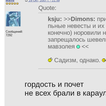
Majya
29 Окт, 2007 г. - 21:59
Quote:
ksju:
>>
Dimons:
при
пьные невесты и их 
конечно) норовили н
Сообщений:
7292
запрещалось шевели
мавзолея
<<
Садизм, однако.
гордость и почет
не всех брали в карау