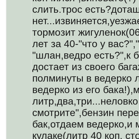
слить.трос есть?дотащу
нет...извиняется,уезжа
тормозит жигуленок(06
лет за 40-"что у вас?",
"шлан,ведро есть?",к 
достает из своего баг
полминуты в ведерко л
ведерко из его бака!)
литр,два,три...неловко.
смотрите",бензин пере
бак,отдаем ведерко,и 
кулаке(литр 40 коп. ст