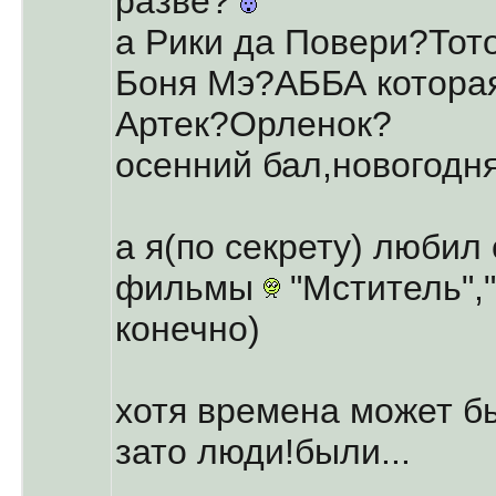
разве?
а Рики да Повери?Тот
Боня Мэ?АББА котора
Артек?Орленок?
осенний бал,новогодн
а я(по секрету) любил
фильмы
"Мститель","
конечно)
хотя времена может бы
зато люди!были...