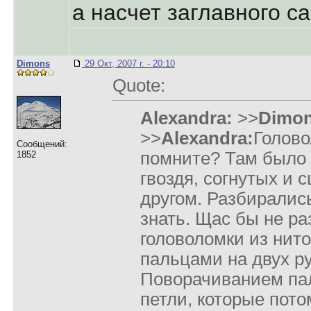
а насчет заглавного с
Dimons
29 Окт, 2007 г. - 20:10
Quote:
Alexandra:
>>
Dimon
>>
Alexandra:
Голово
Сообщений:
помните? Там было
1852
гвоздя, согнутых и 
другом. Разбирались
знать. Щас бы не ра
головоломки из нит
пальцами на двух р
Поворачиванием па
петли, которые пот