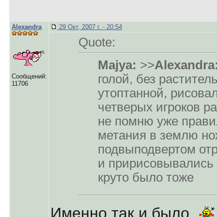
Alexandra
29 Окт, 2007 г. - 20:54
Quote:
Majya:
>>
Alexandra
голой, без растител
Сообщений:
11706
утоптанной, рисовал
четверых игроков р
не помню уже прави
метания в землю но
подвыподвертом отр
и пририсовывались
круто было тоже
Именно так и было