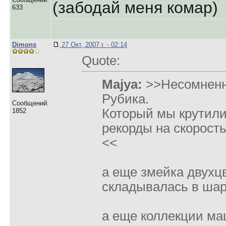
(забодай меня комар)
633
Dimons
27 Окт, 2007 г. - 02:14
Quote:
Majya:
>>Несомненно
Рубика.
Сообщений:
Который мы крутили 
1852
рекорды на скорость
<<
а еще змейка двухцв
складывалась в шар
а еще коллекции ма