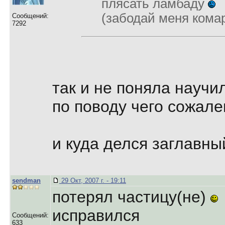
плясать ламбаду
(забодай меня кома
Сообщений:
7292
так и не поняла научи
по поводу чего сожал
и куда делся заглавны
sendman
29 Окт, 2007 г. - 19:11
потерял частицу(не)
исправился
Сообщений:
633