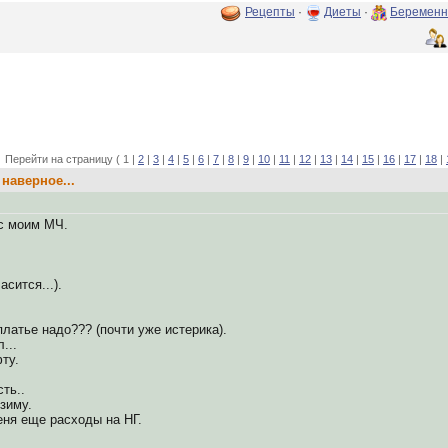
Рецепты
·
Диеты
·
Беременн
Перейти на страницу ( 1 |
2
|
3
|
4
|
5
|
6
|
7
|
8
|
9
|
10
|
11
|
12
|
13
|
14
|
15
|
16
|
17
|
18
|
наверное...
с моим МЧ.
сится...).
платье надо??? (почти уже истерика).
...
ту.
сть..
зиму.
меня еще расходы на НГ.