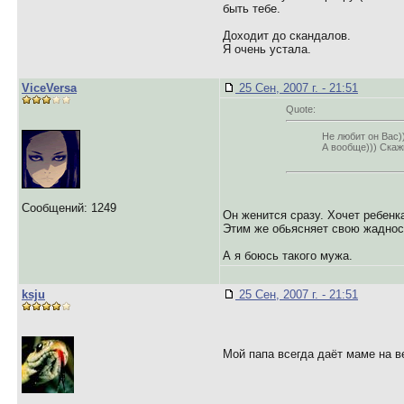
быть тебе.
Доходит до скандалов.
Я очень устала.
ViceVersa
25 Сен, 2007 г. - 21:51
Quote:
Не любит он Вас))
А вообще))) Скаж
Сообщений: 1249
Он женится сразу. Хочет ребенка
Этим же обьясняет свою жадность
А я боюсь такого мужа.
ksju
25 Сен, 2007 г. - 21:51
Мой папа всегда даёт маме на ве