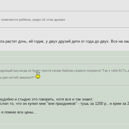
 появляется ребёнок, редко об этом думают.
ата растет дочь, ей годик, у двух друзей дети от года до двух. Все на на
едующий раз,когда он будет трясти своим баблом,скажите погромче:"Так у тебя ЕСТь 
к для ногтей зажопил?!"
еудобно и стыдно это говорить, хотя все и так знают.
слил то, что он купил мне "вне праздников" - тушь за 1200 р., и крем за 
о я помню все цены...