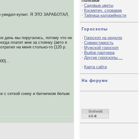
Полезное
·
Садовые цветы
·
Косметич. словарик
 шел-увидел-купил. Я ЭТО ЗАРАБОТАЛ,
·
Таблица калорийности
Гороскопы
·
 же день мы поругались, потому что не
Гороскоп на неделю
ногда платит мне за стоянку (авто я
·
Совместимость
тратил на меня столько-то (120 р.
·
Мужской гороскоп
·
Выбор партнера
·
Другие гороскопы ...
0)...
·
Карта сайта
На форуме
ке с сеткой снизу и батничком белым