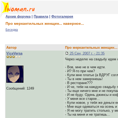
Архив форума
|
Правила
|
Фотогалерея
Про меркантильных женщин... наверное...
Беседка
Автор
Про меркантильных женщин... 
ViceVersa
25 Сен, 2007 г. - 21:35
Через неделю на свадьбу идем 
- Вов, мне не в чем идти.
- И? Я-то при чем?
- Купи мне платье (а ВДРУГ согла
- Ты в нем замерзнешь!
- В ресторане???
- И че, тебе на каждую свадьбу 
Сообщений: 1249
- Ты еще ничего мне и не покупал
- И не буду. Одень джинсы и коф
- У меня все старое...
- Купи новое, у тебя же деньги е
- Мне еще одеваться на осень и 
- Я не могу тратить столько, у 
- Ты на меня и не тратишь...