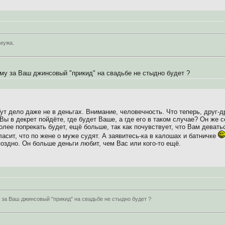
 мужа.
ему за Ваш джинсовый "прикид" на свадьбе не стыдно будет ?
Тут дело даже не в деньгах. Внимание, человечность. Что теперь, друг-д
Вы в декрет пойдёте, где будет Ваше, а где его в таком случае? Он же 
олее попрекать будет, ещё больше, так как почувствует, что Вам девать
асит, что по жене о муже судят. А заявитесь-ка в калошах и батничке
поздно. Он больше деньги любит, чем Вас или кого-то ещё.
 за Ваш джинсовый "прикид" на свадьбе не стыдно будет ?