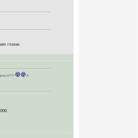
ших глазах.
деньги???
А
2000.