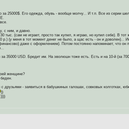
вто за 25000$. Его одежда, обувь - вообще молчу... И т.п. Все из серии
Е.
все.
у, с ним, и давно.
30 тыс. (сам не играет, просто так купил, я играю, но купил себе). В тот
 р.) (у меня в тот момент денег не было, а щас есть - он и доволен)... И
(финансово) даже с оформлением). Потом постоянно напоминает, что он по
...
за 35000 USD. Бредит им. На эволюшн тоже есть. Есть и на 10-й (за 7000
воей женщине?
 беден.
н с друзьями - заявиться в бабушкиных галошах, совковых колготках, юб
))
)))