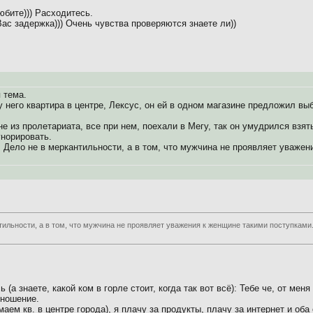
юбите))) Расходитесь.
Вас задержка))) Очень чувства проверяются знаете ли))
 тема.
у него квартира в центре, Лексус, он ей в одном магазине предложил вы
не из пролетариата, все при нем, поехали в Мегу, так он умудрился в
гнорировать.
е. Дело не в меркантильности, а в том, что мужчина не проявляет уваже
тильности, а в том, что мужчина не проявляет уважения к женщине такими поступками.
 (а знаете, какой ком в горле стоит, когда так вот всё): Тебе че, от ме
тношение.
маем кв. в центре города), я плачу за продукты, плачу за интернет и оба