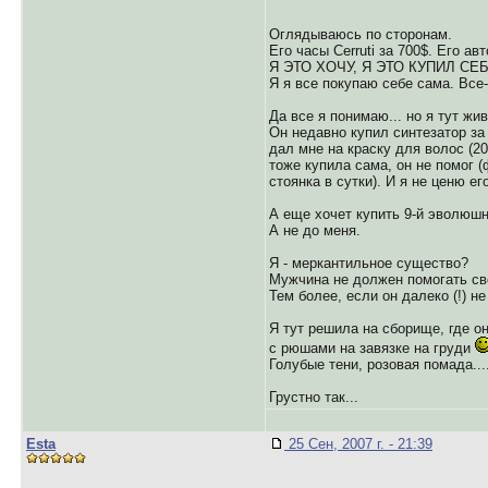
Оглядываюсь по сторонам.
Его часы Cerruti за 700$. Его а
Я ЭТО ХОЧУ, Я ЭТО КУПИЛ СЕБ
Я я все покупаю себе сама. Все-
Да все я понимаю... но я тут жив
Он недавно купил синтезатор за 
дал мне на краску для волос (200
тоже купила сама, он не помог 
стоянка в сутки). И я не ценю его
А еще хочет купить 9-й эволюшн 
А не до меня.
Я - меркантильное существо?
Мужчина не должен помогать с
Тем более, если он далеко (!) не
Я тут решила на сборище, где о
с рюшами на завязке на груди
Голубые тени, розовая помада....)
Грустно так...
Esta
25 Сен, 2007 г. - 21:39