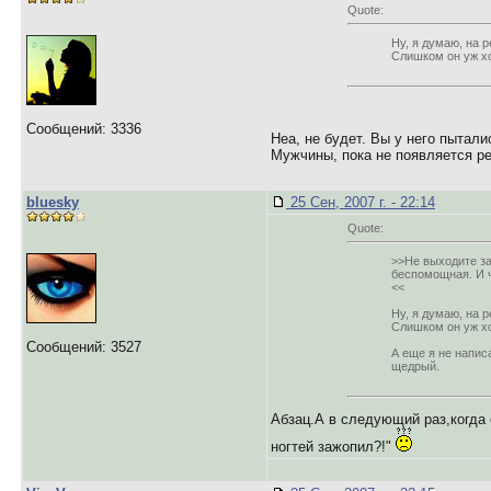
Quote:
Ну, я думаю, на р
Слишком он уж хо
Сообщений: 3336
Неа, не будет. Вы у него пытали
Мужчины, пока не появляется ре
bluesky
25 Сен, 2007 г. - 22:14
Quote:
>>Не выходите за
беспомощная. И ч
<<
Ну, я думаю, на р
Слишком он уж хо
Сообщений: 3527
А еще я не написа
щедрый.
Абзац.А в следующий раз,когда 
ногтей зажопил?!"