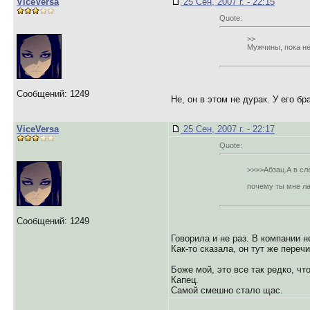
ViceVersa
25 Сен, 2007 г. - 22:15
Quote:
>>
Мужчины, пока не
Сообщений: 1249
Не, он в этом не дурак. У его бр
ViceVersa
25 Сен, 2007 г. - 22:17
Quote:
>>>>Абзац.А в сл
почему ты мне ла
Сообщений: 1249
Говорила и не раз. В компании н
Как-то сказала, он тут же перечи
Боже мой, это все так редко, чт
Капец.
Самой смешно стало щас.