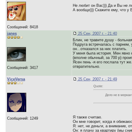
Не любит он Вас))) Да и Вы не л
А вообще))) Скажите ему, что у 
Сообщений: 8418
janes
25 Сен, 2007 г. - 21:40
Блин, не травите душу - больная
Подруга встречалась с парнем, 
он...отказался за них платить.
У меня была история. Мен явно 
(вполне обычный, за 700 р) прои
Ясен пень -я его послала тут ж
отвратительно.
Сообщений: 3417
ViceVersa
25 Сен, 2007 г. - 21:49
Quote:
Дело не в меркан
Я также считаю.
Сообщений: 1249
Он мне говорит, когда я обижаюсь
Я: нет, не деньги, а внимание, о
Он: я плачу за квартиру (мы сни