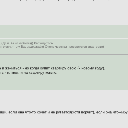
) Да и Вы не любите))) Расходитесь.
ите ему, что у Вас задержка))) Очень чувства проверяются знаете ли))
 и жениться - но когда купит квартиру свою (к новому году).
 - я, мол, и на квартиру коплю.
щи, если она что-то хочет и не ругается(хотя ворчит), если она что-нибу