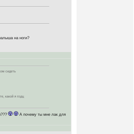
 малыша на ноги?
ком сидеть
те, какой я пздц
ги???
А почему ты мне лак для