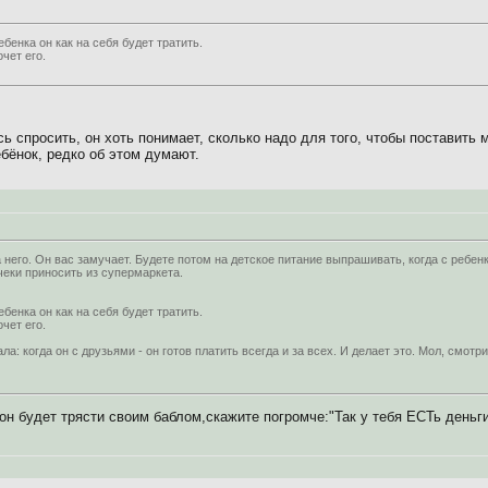
ебенка он как на себя будет тратить.
чет его.
сь спросить, он хоть понимает, сколько надо для того, чтобы поставить
бёнок, редко об этом думают.
 него. Он вас замучает. Будете потом на детское питание выпрашивать, когда с ребен
еки приносить из супермаркета.
ебенка он как на себя будет тратить.
чет его.
ла: когда он с друзьями - он готов платить всегда и за всех. И делает это. Мол, смотри
он будет трясти своим баблом,скажите погромче:"Так у тебя ЕСТь день