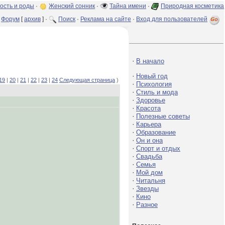
ость и роды
·
Женский сонник
·
Тайна имени
·
Природная косметика
Форум
[
архив
] ·
Поиск
·
Реклама на сайте
·
Вход для пользователей
·
В начало
·
Новый год
19
|
20
|
21
|
22
|
23
|
24
Следующая страница
)
·
Психология
·
Стиль и мода
·
Здоровье
·
Красота
·
Полезные советы
·
Карьера
·
Образование
·
Он и она
·
Спорт и отдых
·
Свадьба
·
Семья
·
Мой дом
·
Читальня
·
Звезды
·
Кино
·
Разное