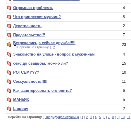
Огромная проблема.
4
Что привлекает мужчин?
5
Девственность
2
Предательство!!!
7
Встречались,а сейчас дружба!!!!!
23
Перейти на страницу
1
,
2
Знакомство на улице - вопрос к мужчинам
4
секс до свадьбы, можно ли?
15
POTCEMY???
10
Сексуальность!!!!!
11
Как заинтересовать его опять?
6
МАНЬЯК
5
Lioubov
2
Перейти на страницу
(
Предыдущая страница
|
1
|
2
|
3
|
4
|
5
|
6
|
7
|
8
|
9
|
10
|
11