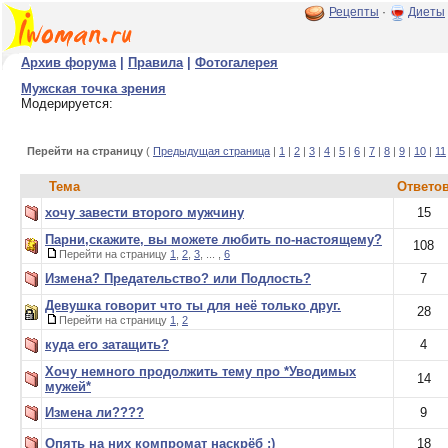
Рецепты
·
Диеты
Архив форума
|
Правила
|
Фотогалерея
Мужская точка зрения
Модерируется:
Перейти на страницу
(
Предыдущая страница
|
1
|
2
|
3
|
4
|
5
|
6
|
7
|
8
|
9
|
10
|
11
Тема
Ответо
хочу завести второго мужчину
15
Парни,скажите, вы можете любить по-настоящему?
108
Перейти на страницу
1
,
2
,
3
, ... ,
6
Измена? Предательство? или Подлость?
7
Девушка говорит что ты для неё только друг.
28
Перейти на страницу
1
,
2
куда его затащить?
4
Хочу немного продолжить тему про *Уводимых
14
мужей*
Измена ли????
9
Опять на них компромат наскрёб :)
18