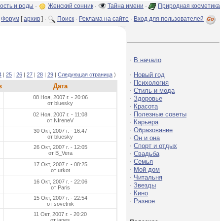
ость и роды
·
Женский сонник
·
Тайна имени
·
Природная косметика
Форум
[
архив
] ·
Поиск
·
Реклама на сайте
·
Вход для пользователей
·
В начало
·
Новый год
4
|
25
|
26
|
27
|
28
|
29
|
Следующая страница
)
·
Психология
в
Дата
·
Стиль и мода
08 Ноя, 2007 г. - 20:06
·
Здоровье
от bluesky
·
Красота
·
Полезные советы
02 Ноя, 2007 г. - 11:08
от NIreneV
·
Карьера
·
Образование
30 Окт, 2007 г. - 16:47
от bluesky
·
Он и она
·
Спорт и отдых
26 Окт, 2007 г. - 12:05
·
от B_Vera
Свадьба
·
Семья
17 Окт, 2007 г. - 08:25
·
Мой дом
от urkot
·
Читальня
16 Окт, 2007 г. - 22:06
·
Звезды
от Paris
·
Кино
15 Окт, 2007 г. - 22:54
·
Разное
от sovetnik
11 Окт, 2007 г. - 20:20
от janes