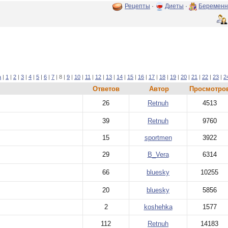
Рецепты
·
Диеты
·
Беременн
а
|
1
|
2
|
3
|
4
|
5
|
6
|
7
| 8 |
9
|
10
|
11
|
12
|
13
|
14
|
15
|
16
|
17
|
18
|
19
|
20
|
21
|
22
|
23
|
2
Ответов
Автор
Просмотро
26
Retnuh
4513
39
Retnuh
9760
15
sportmen
3922
29
B_Vera
6314
66
bluesky
10255
20
bluesky
5856
2
koshehka
1577
112
Retnuh
14183