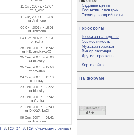
Полезное
·
Садовые цветы
11 Окт, 2007 г. - 17:07
·
Косметич. словарик
от B_Vera
·
Таблица калорийности
11 Окт, 2007 г. - 16:59
от Amimona
08 Окт, 2007 г. - 18:01
Гороскопы
от Amimona
·
Гороскоп на неделю
04 Окт, 2007 г. - 21:51
·
Совместимость
от ptaha
·
Мужской гороскоп
28 Сен, 2007 г. - 19:42
·
Выбор партнера
от NEsiamskayaKO
·
Другие гороскопы ...
25 Сен, 2007 г. - 20:06
от bluesky
·
Карта сайта
25 Сен, 2007 г. - 12:56
от sovetnik
24 Сен, 2007 г. - 19:10
На форуме
от Friday
23 Сен, 2007 г. - 22:22
от bluesky
23 Сен, 2007 г. - 05:42
от Gybka
21 Сен, 2007 г. - 23:40
от DIKAYA_LeDi
09 Сен, 2007 г. - 06:42
от Amimona
4
|
25
|
26
|
27
|
28
|
29
|
Следующая страница
)