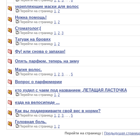
Перейти на страницу
1
,
2
,
3
, ... ,
6
укрепляющие маски для волос
Перейти на страницу
1
,
2
Нужна помощь!
Перейти на страницу
1
,
2
Стоматолог;(
Перейти на страницу
1
,
2
,
3
Татуаж на бровях
Перейти на страницу
1
,
2
Фу! или снова о запахах!
Опять парфюм. теперь на зиму
Магия волос.
Перейти на страницу
1
,
2
,
3
, ... ,
5
Вопрос о парфюмерии
кто худел с чаем под названием ,ЛЕТАЩАЯ ЛАСТОЧКА
Перейти на страницу
1
,
2
езда на велосипеде ...
Как вы поддерживаете свой вес в норме?
Перейти на страницу
1
,
2
,
3
, ... ,
5
Головная боль.
Перейти на страницу
1
,
2
Перейти на страницу
(
Предыдущая страниц