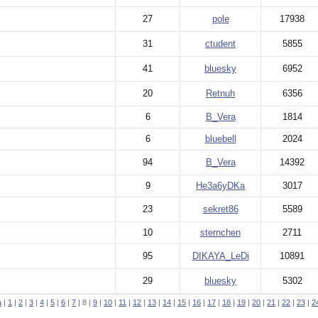
27
pole
17938
31
ctudent
5855
41
bluesky
6952
20
Retnuh
6356
6
B_Vera
1814
6
bluebell
2024
94
B_Vera
14392
9
He3a6yDKa
3017
23
sekret86
5589
10
sternchen
2711
95
DIKAYA_LeDi
10891
29
bluesky
5302
а
|
1
|
2
|
3
|
4
|
5
|
6
|
7
| 8 |
9
|
10
|
11
|
12
|
13
|
14
|
15
|
16
|
17
|
18
|
19
|
20
|
21
|
22
|
23
|
2