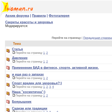
Архив форума
|
Правила
|
Фотогалерея
Секреты красоты и здоровья
Модерируется:
Перейти на страницу
(
Предыдущая страниц
Тема
Статья
Перейти на страницу
1
,
2
Давление
Перейти на страницу
1
,
2
Применение БАД в фитнесе, спорте, активной жизни.
и еще раз о запахах
Перейти на страницу
1
,
2
Спорт вреден для здоровья?;)
Перейти на страницу
1
,
2
,
3
,
4
Наша "косметичка";)
Перейти на страницу
1
,
2
Боярышник
Садизм или традиции