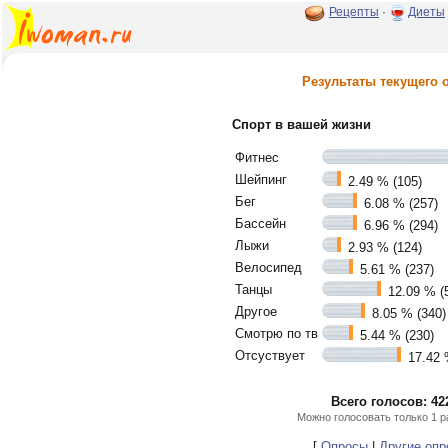
Рецепты
·
Диеты
Результаты текущего 
Спорт в вашей жизни
Фитнес
Шейпинг
2.49 % (105)
Бег
6.08 % (257)
Бассейн
6.96 % (294)
Лыжи
2.93 % (124)
Велосипед
5.61 % (237)
Танцы
12.09 % (
Другое
8.05 % (340)
Смотрю по тв
5.44 % (230)
Отсуствует
17.42 
Всего голосов: 42
Можно голосовать только 1 р
[
Опросы
|
Другие оп