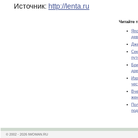
Источник:
http://lenta.ru
Читайте т
Япо
дев
Дже
Сек
пут
Бри
дре
Изр
чес
Вче
же
Пол
под
© 2002 - 2026 IWOMAN.RU