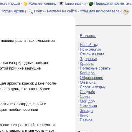
ость и роды
·
Женский сонник
·
Тайна имени
·
Природная косметика
Форум
[
архив
] ·
Поиск
·
Реклама на сайте
·
Вход для пользователей
·
В начало
я пошива различных элементов
·
Новый год
·
Психология
·
Стиль и мода
·
Здоровье
белье из природных волокон
·
Красота
·
 этой причине ведущие
Полезные советы
·
Карьера
·
Образование
·
Он и она
щая яркость красок даже после
·
Спорт и отдых
 на ощупь, эта ткань более
·
Свадьба
·
Семья
·
Мой дом
сатине-жаккарде, ткани с
·
Читальня
адает необыкновенной
·
Звезды
·
Кино
·
Разное
зводят из растений: тенсель из
, гладкость и мягкость – вот