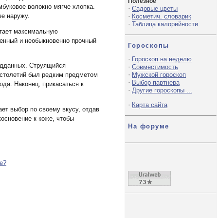
Полезное
мбуковое волокно мягче хлопка.
·
Садовые цветы
ее наружу.
·
Косметич. словарик
·
Таблица калорийности
итает максимальную
генный и необыкновенно прочный
Гороскопы
·
Гороскоп на неделю
подданных. Струящийся
·
Совместимость
·
Мужской гороскоп
 столетий был редким предметом
·
Выбор партнера
ода. Наконец, прикасаться к
·
Другие гороскопы ...
·
Карта сайта
ает выбор по своему вкусу, отдав
основение к коже, чтобы
На форуме
е?