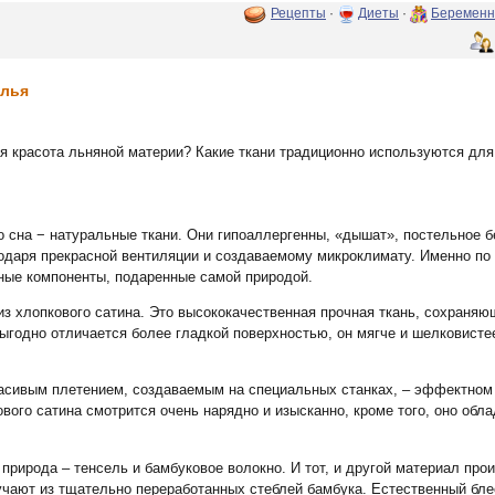
Рецепты
·
Диеты
·
Беременн
елья
я красота льняной материи? Какие ткани традиционно используются дл
о сна − натуральные ткани. Они гипоаллергенны, «дышат», постельное 
одаря прекрасной вентиляции и создаваемому микроклимату. Именно по
ные компоненты, подаренные самой природой.
з хлопкового сатина. Это высококачественная прочная ткань, сохраняю
ыгодно отличается более гладкой поверхностью, он мягче и шелковистее
расивым плетением, создаваемым на специальных станках, – эффектном 
ого сатина смотрится очень нарядно и изысканно, кроме того, оно обл
природа – тенсель и бамбуковое волокно. И тот, и другой материал прои
чают из тщательно переработанных стеблей бамбука. Естественный блеск