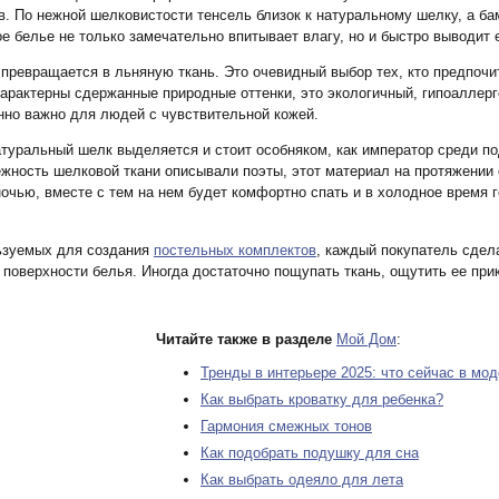
в. По нежной шелковистости тенсель близок к натуральному шелку, а ба
ое белье не только замечательно впитывает влагу, но и быстро выводит 
 превращается в льняную ткань. Это очевидный выбор тех, кто предпоч
характерны сдержанные природные оттенки, это экологичный, гипоаллер
нно важно для людей с чувствительной кожей.
атуральный шелк выделяется и стоит особняком, как император среди 
жность шелковой ткани описывали поэты, этот материал на протяжении
очью, вместе с тем на нем будет комфортно спать и в холодное время г
льзуемых для создания
постельных комплектов
, каждый покупатель сдел
поверхности белья. Иногда достаточно пощупать ткань, ощутить ее прик
Читайте также в разделе
Мой Дом
:
Тренды в интерьере 2025: что сейчас в мод
Как выбрать кроватку для ребенка?
Гармония смежных тонов
Как подобрать подушку для сна
Как выбрать одеяло для лета