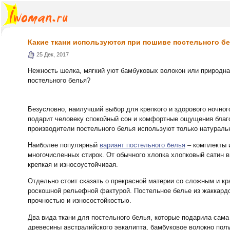
Какие ткани используются при пошиве постельного б
25 Дек, 2017
Нежность шелка, мягкий уют бамбуковых волокон или природна
постельного белья?
Безусловно, наилучший выбор для крепкого и здорового ночног
подарит человеку спокойный сон и комфортные ощущения благ
производители постельного белья используют только натураль
Наиболее популярный
вариант постельного белья
– комплекты и
многочисленных стирок. От обычного хлопка хлопковый сатин в
крепкая и износоустойчивая.
Отдельно стоит сказать о прекрасной материи со сложным и к
роскошной рельефной фактурой. Постельное белье из жаккардов
прочностью и износостойкостью.
Два вида ткани для постельного белья, которые подарила сама 
древесины австралийского эвкалипта, бамбуковое волокно полу