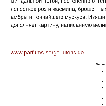
миндальной нотой, постепенно отте
лепестков роз и жасмина, брошенны
амбры и тончайшего мускуса. Изящн
дополняет картину, написанную вел
www.parfums-serge-lutens.de
Читайт