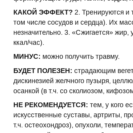
КАКОЙ ЭФФЕКТ?
2. Тренируются и
том числе сосудов и сердца). Их мас
незначительно. 3. «Сжигается» жир, 
ккал/час).
МИНУС:
можно получить травму.
БУДЕТ ПОЛЕЗЕН:
страдающим вегет
дискинезией желчного пузыря, целлю
осанкой (в т.ч. со сколиозом, кифозо
НЕ РЕКОМЕНДУЕТСЯ:
тем, у кого е
искусственные суставы, артриты, пр
т.ч. остеохондроз), опухоли, темпе