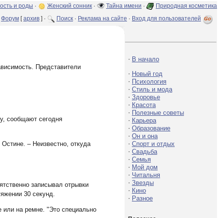
ость и роды
·
Женский сонник
·
Тайна имени
·
Природная косметика
Форум
[
архив
] ·
Поиск
·
Реклама на сайте
·
Вход для пользователей
·
В начало
ависимость. Представители
·
Новый год
·
Психология
·
Стиль и мода
·
Здоровье
·
Красота
·
Полезные советы
ту, сообщают сегодня
·
Карьера
·
Образование
·
Он и она
·
Спорт и отдых
 Остине. – Неизвестно, откуда
·
Свадьба
·
Семья
·
Мой дом
·
Читальня
·
Звезды
епятственно записывал отрывки
·
Кино
тяжении 30 секунд.
·
Разное
е или на ремне. "Это специально