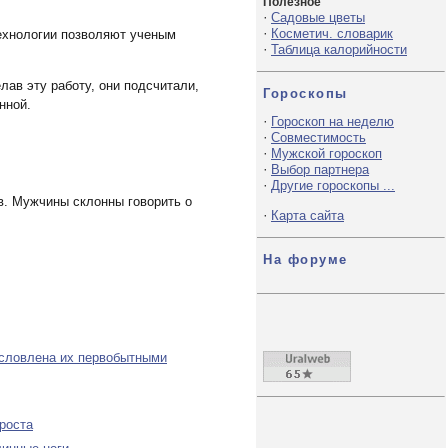
Полезное
·
Садовые цветы
·
Косметич. словарик
ехнологии позволяют ученым
·
Таблица калорийности
ав эту работу, они подсчитали,
Гороскопы
нной.
·
Гороскоп на неделю
·
Совместимость
·
Мужской гороскоп
·
Выбор партнера
·
Другие гороскопы ...
в. Мужчины склонны говорить о
·
Карта сайта
На форуме
словлена их первобытными
роста