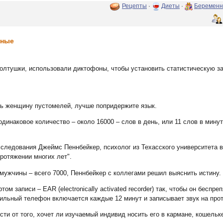
Рецепты
·
Диеты
·
Беременн
еные
олтушки, использовали диктофоны, чтобы установить статистическую з
ть женщину пустомелей, лучше попридержите язык.
инаковое количество – около 16000 – слов в день, или 11 слов в мину
сследования Джеймс Пеннбейкер, психолог из Техасского университета в
ротяжении многих лет".
 мужчины – всего 7000, Пеннбейкер с коллегами решил выяснить истину.
 записи – EAR (electronically activated recorder) так, чтобы он беспр
бильный телефон включается каждые 12 минут и записывает звук на про
ти от того, хочет ли изучаемый индивид носить его в кармане, кошельк