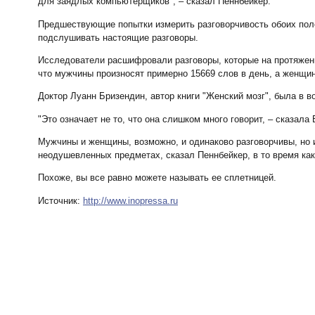
для заядлых компьютерщиков", – сказал Пеннбейкер.
Предшествующие попытки измерить разговорчивость обоих пол
подслушивать настоящие разговоры.
Исследователи расшифровали разговоры, которые на протяжении
что мужчины произносят примерно 15669 слов в день, а женщин
Доктор Луанн Бризендин, автор книги "Женский мозг", была в во
"Это означает не то, что она слишком много говорит, – сказала
Мужчины и женщины, возможно, и одинаково разговорчивы, но 
неодушевленных предметах, сказал Пеннбейкер, в то время к
Похоже, вы все равно можете называть ее сплетницей.
Источник:
http://www.inopressa.ru