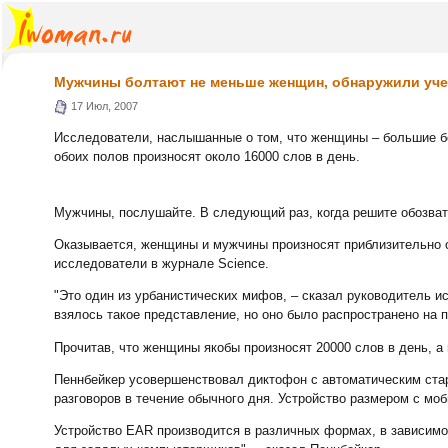
Мужчины болтают не меньше женщин, обнаружили уч
17 Июл, 2007
Исследователи, наслышанные о том, что женщины – большие б
обоих полов произносят около 16000 слов в день.
Мужчины, послушайте. В следующий раз, когда решите обозва
Оказывается, женщины и мужчины произносят приблизительно од
исследователи в журнале Science.
"Это один из урбанистических мифов, – сказал руководитель и
взялось такое представление, но оно было распространено на п
Прочитав, что женщины якобы произносят 20000 слов в день, а
Пеннбейкер усовершенствовал диктофон с автоматическим стартом
разговоров в течение обычного дня. Устройство размером с мо
Устройство EAR производится в различных формах, в зависимос